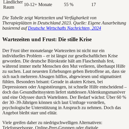
Ländlicher
10-12+ Monate
55 %
17
Raum
Die Tabelle zeigt Wartezeiten und Verfügbarkeit von
Therapieplätzen in Deutschland 2023. Quelle: Eigene Ausarbeitung
basierend auf
Deutsche Wirtschafts Nachrichten, 2024
Wartezeiten und Frust: Die stille Krise
Der Frust über monatelange Wartezeiten ist nicht nur ein
individuelles Problem – er ist längst zur gesellschaftlichen Krise
geworden. Die deutsche Bürokratie hält am Flaschenhals fest,
während immer mehr Menschen den Mut verlieren, überhaupt Hilfe
zu suchen. Laut neuesten Erhebungen geben Betroffene an, dass sie
sich nach mehreren Absagen hilflos, abgewiesen und stigmatisiert
fühlen. Besonders brisant: Gerade in akuten Krisen, bei
Depressionen oder Angststörungen, ist schnelle Hilfe entscheidend –
doch das Gesundheitssystem liefert stattdessen Ablenkungsmanöver
und eine Odyssee durch Wartelisten. Der Bedarf wächst: Über 60 %
der 30–39-Jährigen können sich laut Umfrage vorstellen,
psychologische Unterstützung in Anspruch zu nehmen. Doch das
Angebot bleibt starr und elitär.
Viele greifen daher zu niedrigschwelligen Alternativen:
Telefonseelsorge, Online-Peer-Gruppen oder digitale