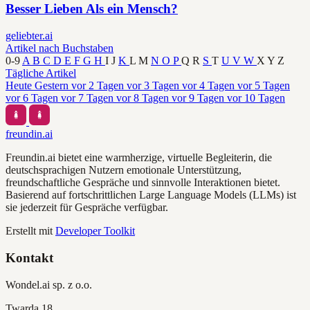
Besser Lieben Als ein Mensch?
geliebter.ai
Artikel nach Buchstaben
0-9
A
B
C
D
E
F
G
H
I
J
K
L
M
N
O
P
Q
R
S
T
U
V
W
X
Y
Z
Tägliche Artikel
Heute
Gestern
vor 2 Tagen
vor 3 Tagen
vor 4 Tagen
vor 5 Tagen
vor 6 Tagen
vor 7 Tagen
vor 8 Tagen
vor 9 Tagen
vor 10 Tagen
freundin.ai
Freundin.ai bietet eine warmherzige, virtuelle Begleiterin, die
deutschsprachigen Nutzern emotionale Unterstützung,
freundschaftliche Gespräche und sinnvolle Interaktionen bietet.
Basierend auf fortschrittlichen Large Language Models (LLMs) ist
sie jederzeit für Gespräche verfügbar.
Erstellt mit
Developer Toolkit
Kontakt
Wondel.ai sp. z o.o.
Twarda 18