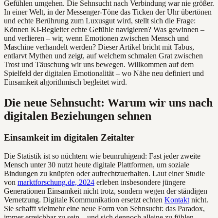
Gefühlen umgehen. Die Sehnsucht nach Verbindung war nie größer.
In einer Welt, in der Messenger-Töne das Ticken der Uhr übertönen
und echte Berührung zum Luxusgut wird, stellt sich die Frage:
Können KI-Begleiter echte Gefühle navigieren? Was gewinnen –
und verlieren – wir, wenn Emotionen zwischen Mensch und
Maschine verhandelt werden? Dieser Artikel bricht mit Tabus,
entlarvt Mythen und zeigt, auf welchem schmalen Grat zwischen
Trost und Täuschung wir uns bewegen. Willkommen auf dem
Spielfeld der digitalen Emotionalität – wo Nähe neu definiert und
Einsamkeit algorithmisch begleitet wird.
Die neue Sehnsucht: Warum wir uns nach
digitalen Beziehungen sehnen
Einsamkeit im digitalen Zeitalter
Die Statistik ist so nüchtern wie beunruhigend: Fast jeder zweite
Mensch unter 30 nutzt heute digitale Plattformen, um soziale
Bindungen zu knüpfen oder aufrechtzuerhalten. Laut einer Studie
von
marktforschung.de, 2024
erleben insbesondere jüngere
Generationen Einsamkeit nicht trotz, sondern wegen der ständigen
Vernetzung. Digitale Kommunikation ersetzt echten
Kontakt
nicht.
Sie schafft vielmehr eine neue Form von Sehnsucht: das Paradox,
immer erreichbar zu sein – und sich dennoch alleine zu fühlen.