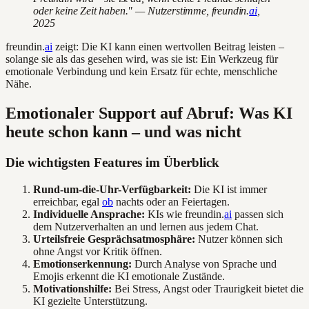
oder keine Zeit haben." — Nutzerstimme, freundin.
ai
,
2025
freundin.
ai
zeigt: Die KI kann einen wertvollen Beitrag leisten –
solange sie als das gesehen wird, was sie ist: Ein Werkzeug für
emotionale Verbindung und kein Ersatz für echte, menschliche
Nähe.
Emotionaler Support auf Abruf: Was KI
heute schon kann – und was nicht
Die wichtigsten Features im Überblick
Rund-um-die-Uhr-Verfügbarkeit:
Die KI ist immer
erreichbar, egal
ob
nachts oder an Feiertagen.
Individuelle Ansprache:
KIs wie freundin.
ai
passen sich
dem Nutzerverhalten an und lernen aus jedem Chat.
Urteilsfreie Gesprächsatmosphäre:
Nutzer können sich
ohne Angst vor Kritik öffnen.
Emotionserkennung:
Durch Analyse von Sprache und
Emojis erkennt die KI emotionale Zustände.
Motivationshilfe:
Bei Stress, Angst oder Traurigkeit bietet die
KI gezielte Unterstützung.