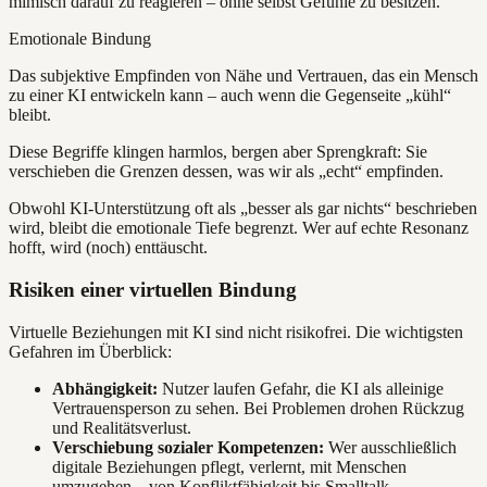
mimisch darauf zu reagieren – ohne selbst Gefühle zu besitzen.
Emotionale Bindung
Das subjektive Empfinden von Nähe und Vertrauen, das ein Mensch
zu einer KI entwickeln kann – auch wenn die Gegenseite „kühl“
bleibt.
Diese Begriffe klingen harmlos, bergen aber Sprengkraft: Sie
verschieben die Grenzen dessen, was wir als „echt“ empfinden.
Obwohl KI-Unterstützung oft als „besser als gar nichts“ beschrieben
wird, bleibt die emotionale Tiefe begrenzt. Wer auf echte Resonanz
hofft, wird (noch) enttäuscht.
Risiken einer virtuellen Bindung
Virtuelle Beziehungen mit KI sind nicht risikofrei. Die wichtigsten
Gefahren im Überblick:
Abhängigkeit:
Nutzer laufen Gefahr, die KI als alleinige
Vertrauensperson zu sehen. Bei Problemen drohen Rückzug
und Realitätsverlust.
Verschiebung sozialer Kompetenzen:
Wer ausschließlich
digitale Beziehungen pflegt, verlernt, mit Menschen
umzugehen – von Konfliktfähigkeit bis Smalltalk.