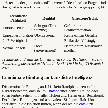
„tröstend“ oder „unterstützend“ bewertet? Die ethischen Fragen sind
drängend – besonders wenn es um verletzliche Nutzergruppen geht.
Technische
Realität
Grauzone/Ethik
Fähigkeit
Sehr gut (Text,
Gefahr der
Emotionserkennung
Stimme)
Fehlinterpretation
Empathiesimulation
Überzeugend
Keine echten Gefühle
24/7-Verfügbarkeit
Ja
Risiko der Abhängigkeit
Hoch
Datenschutz, Missbrauch
Vertraulichkeit
(anonymisiert)
möglich
Technische und ethische Dimensionen von KI-Begleitern – eigene
Auswertung basierend auf [rbb24], [ZEIT ONLINE], [ZDFheute],
2024
Emotionale Bindung an künstliche Intelligenz
Die emotionale Bindung an KI ist kein Randphänomen mehr.
Nutzer berichten, dass sie im
Chatbot
einen echten Freund oder
sogar Partner sehen – mit allen Höhen und Tiefen einer Beziehung.
Doch diese Bindungen sind ambivalent: Sie bieten Halt, können
aber auch in die Isolation führen, wenn der reale
Kontakt
zu