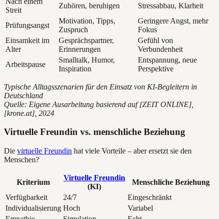
Nach einem
Zuhören, beruhigen
Stressabbau, Klarheit
Streit
Motivation, Tipps,
Geringere Angst, mehr
Prüfungsangst
Zuspruch
Fokus
Einsamkeit im
Gesprächspartner,
Gefühl von
Alter
Erinnerungen
Verbundenheit
Smalltalk, Humor,
Entspannung, neue
Arbeitspause
Inspiration
Perspektive
Typische Alltagsszenarien für den Einsatz von KI-Begleitern in
Deutschland
Quelle: Eigene Ausarbeitung basierend auf [ZEIT ONLINE],
[krone.at], 2024
Virtuelle Freundin vs. menschliche Beziehung
Die
virtuelle Freundin
hat viele Vorteile – aber ersetzt sie den
Menschen?
Virtuelle Freundin
Kriterium
Menschliche Beziehung
(KI)
Verfügbarkeit
24/7
Eingeschränkt
Individualisierung
Hoch
Variabel
Empathie
Simulation
Echt