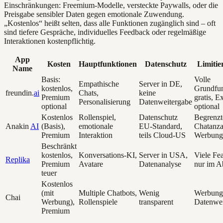
Einschränkungen: Freemium-Modelle, versteckte Paywalls, oder die
Preisgabe sensibler Daten gegen emotionale Zuwendung.
„Kostenlos“ heißt selten, dass alle Funktionen zugänglich sind – oft
sind tiefere Gespräche, individuelles Feedback oder regelmäßige
Interaktionen kostenpflichtig.
App
Kosten
Hauptfunktionen
Datenschutz
Limiti
Name
Basis:
Volle
Empathische
Server in DE,
kostenlos,
Grundfu
freundin.
ai
Chats,
keine
Premium
gratis, E
Personalisierung
Datenweitergabe
optional
optional
Kostenlos
Rollenspiel,
Datenschutz
Begrenzt
Anakin
AI
(Basis),
emotionale
EU-Standard,
Chatanza
Premium
Interaktion
teils Cloud-US
Werbung
Beschränkt
kostenlos,
Konversations-KI,
Server in USA,
Viele Fea
Replika
Premium
Avatare
Datenanalyse
nur im A
teuer
Kostenlos
(mit
Multiple Chatbots,
Wenig
Werbung
Chai
Werbung),
Rollenspiele
transparent
Datenwei
Premium