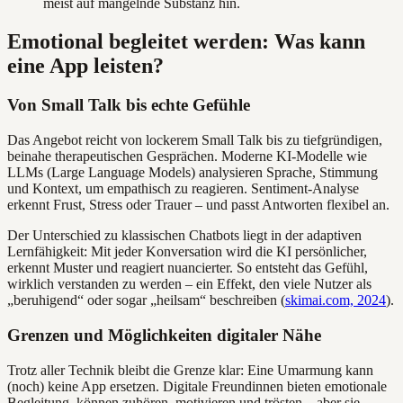
meist auf mangelnde Substanz hin.
Emotional begleitet werden: Was kann
eine App leisten?
Von Small Talk bis echte Gefühle
Das Angebot reicht von lockerem Small Talk bis zu tiefgründigen,
beinahe therapeutischen Gesprächen. Moderne KI-Modelle wie
LLMs (Large Language Models) analysieren Sprache, Stimmung
und Kontext, um empathisch zu reagieren. Sentiment-Analyse
erkennt Frust, Stress oder Trauer – und passt Antworten flexibel an.
Der Unterschied zu klassischen Chatbots liegt in der adaptiven
Lernfähigkeit: Mit jeder Konversation wird die KI persönlicher,
erkennt Muster und reagiert nuancierter. So entsteht das Gefühl,
wirklich verstanden zu werden – ein Effekt, den viele Nutzer als
„beruhigend“ oder sogar „heilsam“ beschreiben (
skimai.com, 2024
).
Grenzen und Möglichkeiten digitaler Nähe
Trotz aller Technik bleibt die Grenze klar: Eine Umarmung kann
(noch) keine App ersetzen. Digitale Freundinnen bieten emotionale
Begleitung, können zuhören, motivieren und trösten – aber sie