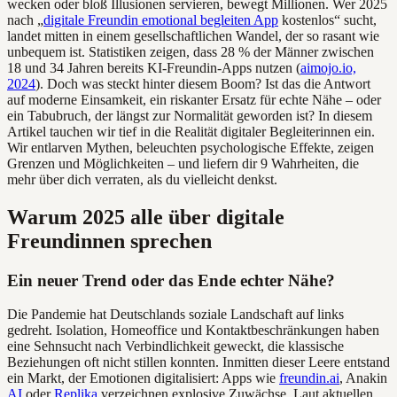
wecken oder bloß Illusionen servieren, bewegt Millionen. Wer 2025
nach „
digitale Freundin emotional begleiten App
kostenlos“ sucht,
landet mitten in einem gesellschaftlichen Wandel, der so rasant wie
unbequem ist. Statistiken zeigen, dass 28 % der Männer zwischen
18 und 34 Jahren bereits KI-Freundin-Apps nutzen (
aimojo.io,
2024
). Doch was steckt hinter diesem Boom? Ist das die Antwort
auf moderne Einsamkeit, ein riskanter Ersatz für echte Nähe – oder
ein Tabubruch, der längst zur Normalität geworden ist? In diesem
Artikel tauchen wir tief in die Realität digitaler Begleiterinnen ein.
Wir entlarven Mythen, beleuchten psychologische Effekte, zeigen
Grenzen und Möglichkeiten – und liefern dir 9 Wahrheiten, die
mehr über dich verraten, als du vielleicht denkst.
Warum 2025 alle über digitale
Freundinnen sprechen
Ein neuer Trend oder das Ende echter Nähe?
Die Pandemie hat Deutschlands soziale Landschaft auf links
gedreht. Isolation, Homeoffice und Kontaktbeschränkungen haben
eine Sehnsucht nach Verbindlichkeit geweckt, die klassische
Beziehungen oft nicht stillen konnten. Inmitten dieser Leere entstand
ein Markt, der Emotionen digitalisiert: Apps wie
freundin.ai
, Anakin
AI
oder
Replika
verzeichnen explosive Zuwächse. Laut aktuellen