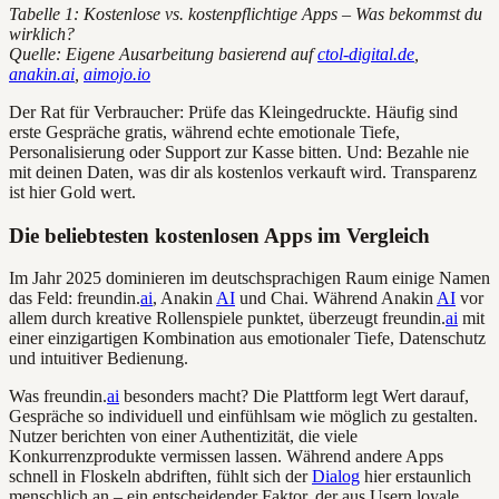
Tabelle 1: Kostenlose vs. kostenpflichtige Apps – Was bekommst du
wirklich?
Quelle: Eigene Ausarbeitung basierend auf
ctol-digital.de
,
anakin.ai
,
aimojo.io
Der Rat für Verbraucher: Prüfe das Kleingedruckte. Häufig sind
erste Gespräche gratis, während echte emotionale Tiefe,
Personalisierung oder Support zur Kasse bitten. Und: Bezahle nie
mit deinen Daten, was dir als kostenlos verkauft wird. Transparenz
ist hier Gold wert.
Die beliebtesten kostenlosen Apps im Vergleich
Im Jahr 2025 dominieren im deutschsprachigen Raum einige Namen
das Feld: freundin.
ai
, Anakin
AI
und Chai. Während Anakin
AI
vor
allem durch kreative Rollenspiele punktet, überzeugt freundin.
ai
mit
einer einzigartigen Kombination aus emotionaler Tiefe, Datenschutz
und intuitiver Bedienung.
Was freundin.
ai
besonders macht? Die Plattform legt Wert darauf,
Gespräche so individuell und einfühlsam wie möglich zu gestalten.
Nutzer berichten von einer Authentizität, die viele
Konkurrenzprodukte vermissen lassen. Während andere Apps
schnell in Floskeln abdriften, fühlt sich der
Dialog
hier erstaunlich
menschlich an – ein entscheidender Faktor, der aus Usern loyale