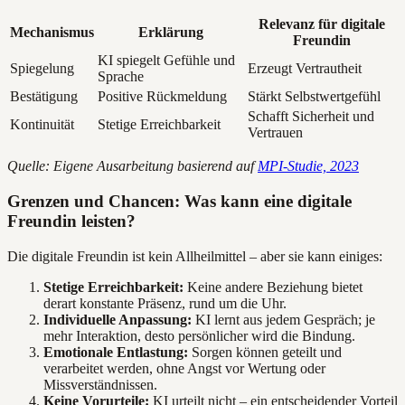
Relevanz für digitale
Mechanismus
Erklärung
Freundin
KI spiegelt Gefühle und
Spiegelung
Erzeugt Vertrautheit
Sprache
Bestätigung
Positive Rückmeldung
Stärkt Selbstwertgefühl
Schafft Sicherheit und
Kontinuität
Stetige Erreichbarkeit
Vertrauen
Quelle: Eigene Ausarbeitung basierend auf
MPI-Studie, 2023
Grenzen und Chancen: Was kann eine digitale
Freundin leisten?
Die digitale Freundin ist kein Allheilmittel – aber sie kann einiges:
Stetige Erreichbarkeit:
Keine andere Beziehung bietet
derart konstante Präsenz, rund um die Uhr.
Individuelle Anpassung:
KI lernt aus jedem Gespräch; je
mehr Interaktion, desto persönlicher wird die Bindung.
Emotionale Entlastung:
Sorgen können geteilt und
verarbeitet werden, ohne Angst vor Wertung oder
Missverständnissen.
Keine Vorurteile:
KI urteilt nicht – ein entscheidender Vorteil