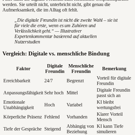
werden. Sie urteilt nicht, unterbricht nicht, gibt genau die
Aufmerksamkeit, die im Alltag oft fehlt.
„Die digitale Freundin ist nicht die zweite Wahl – sie ist
für viele die erste, wenn es um Zuhören und
Verlässlichkeit geht.“ — Illustrativer
Expertenkommentar basierend auf aktuellen
Nutzerstudien
Vergleich: Digitale vs. menschliche Bindung
Digitale
Menschliche
Faktor
Bemerkung
Freundin
Freundin
Vorteil für digitale
Erreichbarkeit
24/7
Begrenzt
Freundin
Digitale Freundin
Anpassungsfähigkeit
Sehr hoch
Mittel
passt sich an
Emotionale
KI bleibt
Hoch
Variabel
Unabhängigkeit
wertungsfrei
Klarer Vorteil
Körperliche Präsenz
Fehlend
Vorhanden
Mensch
Abhängig von
KI kann Tiefe
Tiefe der Gespräche
Steigend
Beziehung
simulieren