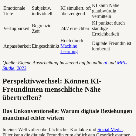
KI kann Nähe
Emotionale
Subjektiv,
KI simuliert, oft
glaubwürdig
Tiefe
individuell
überzeugend
vermitteln
KI punktet durch
Begrenzte
Verfügbarkeit
24/7 erreichbar
ständige
Zeit
Erreichbarkeit
Hoch durch
Digitale Freundin ist
Anpassbarkeit
Eingeschränkt
Machine
lernbereit
Learning
Quelle: Eigene Ausarbeitung basierend auf freundin.
ai
und
MPI-
Studie, 2023
Perspektivwechsel: Können KI-
Freundinnen menschliche Nähe
übertreffen?
Das Unkonventionelle: Warum digitale Beziehungen
manchmal echter wirken
In einer Welt voller oberflächlicher Kontakte und
Social Media
-
Filter kann die digitale Freundin zum ehrlichsten Gesprächspartner