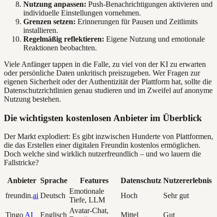
Nutzung anpassen:
Push-Benachrichtigungen aktivieren und
individuelle Einstellungen vornehmen.
Grenzen setzen:
Erinnerungen für Pausen und Zeitlimits
installieren.
Regelmäßig reflektieren:
Eigene Nutzung und emotionale
Reaktionen beobachten.
Viele Anfänger tappen in die Falle, zu viel von der KI zu erwarten
oder persönliche Daten unkritisch preiszugeben. Wer Fragen zur
eigenen Sicherheit oder der Authentizität der Plattform hat, sollte die
Datenschutzrichtlinien genau studieren und im Zweifel auf anonyme
Nutzung bestehen.
Die wichtigsten kostenlosen Anbieter im Überblick
Der Markt explodiert: Es gibt inzwischen Hunderte von Plattformen,
die das Erstellen einer digitalen Freundin kostenlos ermöglichen.
Doch welche sind wirklich nutzerfreundlich – und wo lauern die
Fallstricke?
Anbieter
Sprache
Features
Datenschutz
Nutzererlebnis
Emotionale
freundin.
ai
Deutsch
Hoch
Sehr gut
Tiefe, LLM
Avatar-Chat,
Tingo
AI
Englisch
Mittel
Gut