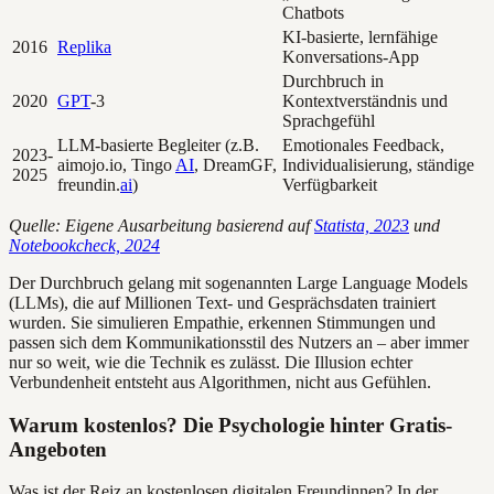
Chatbots
KI-basierte, lernfähige
2016
Replika
Konversations-App
Durchbruch in
2020
GPT
-3
Kontextverständnis und
Sprachgefühl
LLM-basierte Begleiter (z.B.
Emotionales Feedback,
2023-
aimojo.io, Tingo
AI
, DreamGF,
Individualisierung, ständige
2025
freundin.
ai
)
Verfügbarkeit
Quelle: Eigene Ausarbeitung basierend auf
Statista, 2023
und
Notebookcheck, 2024
Der Durchbruch gelang mit sogenannten Large Language Models
(LLMs), die auf Millionen Text- und Gesprächsdaten trainiert
wurden. Sie simulieren Empathie, erkennen Stimmungen und
passen sich dem Kommunikationsstil des Nutzers an – aber immer
nur so weit, wie die Technik es zulässt. Die Illusion echter
Verbundenheit entsteht aus Algorithmen, nicht aus Gefühlen.
Warum kostenlos? Die Psychologie hinter Gratis-
Angeboten
Was ist der Reiz an kostenlosen digitalen Freundinnen? In der