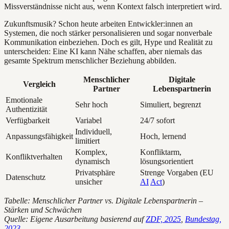
Missverständnisse nicht aus, wenn Kontext falsch interpretiert wird.
Zukunftsmusik? Schon heute arbeiten Entwickler:innen an
Systemen, die noch stärker personalisieren und sogar nonverbale
Kommunikation einbeziehen. Doch es gilt, Hype und Realität zu
unterscheiden: Eine KI kann Nähe schaffen, aber niemals das
gesamte Spektrum menschlicher Beziehung abbilden.
Menschlicher
Digitale
Vergleich
Partner
Lebenspartnerin
Emotionale
Sehr hoch
Simuliert, begrenzt
Authentizität
Verfügbarkeit
Variabel
24/7 sofort
Individuell,
Anpassungsfähigkeit
Hoch, lernend
limitiert
Komplex,
Konfliktarm,
Konfliktverhalten
dynamisch
lösungsorientiert
Privatsphäre
Strenge Vorgaben (EU
Datenschutz
unsicher
AI
Act
)
Tabelle: Menschlicher Partner vs. Digitale Lebenspartnerin –
Stärken und Schwächen
Quelle: Eigene Ausarbeitung basierend auf
ZDF, 2025
,
Bundestag,
2023