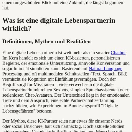
einem ungeschönten Blick auf eine Zukunft, die längst begonnen
hat.
Was ist eine digitale Lebenspartnerin
wirklich?
Definitionen, Mythen und Realitäten
Eine digitale Lebenspartnerin ist weit mehr als ein smarter
Chatbot
.
Im Kern handelt es sich um einen KI-basierten, personalisierten
Begleiter, der emotionale Unterstützung, sinnvolle Konversation und
sogar Intimität simulieren kann. Basierend auf
Natural Language
Processing und oft multimodalen Schnittstellen (Text, Sprach, Bild)
vermischt sie Kognition mit Einfühlungsvermögen. Doch der
Begriff sorgt für Misstrauen – viele verwechseln die digitale
Lebenspartnerin mit reinen Sexbots, simplen Sprachassistenten oder
seelenlosen Chat-Avataren. Der Unterschied liegt in der emotionalen
Tiefe und dem Anspruch, eine echte Partnerschaftserfahrung
nachzubilden, wie Expert:innen im Bundestagsprofil "Digitale
Lebensgefährten" betonen.
Der Mythos, diese KI-Partner seien nur etwas für einsame Nerds
oder sozial Unsichere, hält sich hartnäckig. Doch aktuelle Studien
widersprechen: Gerade technikaffine Jüngere und Menschen mit