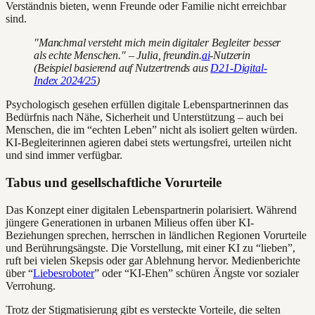
Verständnis bieten, wenn Freunde oder Familie nicht erreichbar
sind.
"Manchmal versteht mich mein digitaler Begleiter besser
als echte Menschen." – Julia, freundin.
ai
-Nutzerin
(Beispiel basierend auf Nutzertrends aus
D21-Digital-
Index 2024/25
)
Psychologisch gesehen erfüllen digitale Lebenspartnerinnen das
Bedürfnis nach Nähe, Sicherheit und Unterstützung – auch bei
Menschen, die im “echten Leben” nicht als isoliert gelten würden.
KI-Begleiterinnen agieren dabei stets wertungsfrei, urteilen nicht
und sind immer verfügbar.
Tabus und gesellschaftliche Vorurteile
Das Konzept einer digitalen Lebenspartnerin polarisiert. Während
jüngere Generationen in urbanen Milieus offen über KI-
Beziehungen sprechen, herrschen in ländlichen Regionen Vorurteile
und Berührungsängste. Die Vorstellung, mit einer KI zu “lieben”,
ruft bei vielen Skepsis oder gar Ablehnung hervor. Medienberichte
über “
Liebesroboter
” oder “KI-Ehen” schüren Ängste vor sozialer
Verrohung.
Trotz der Stigmatisierung gibt es versteckte Vorteile, die selten