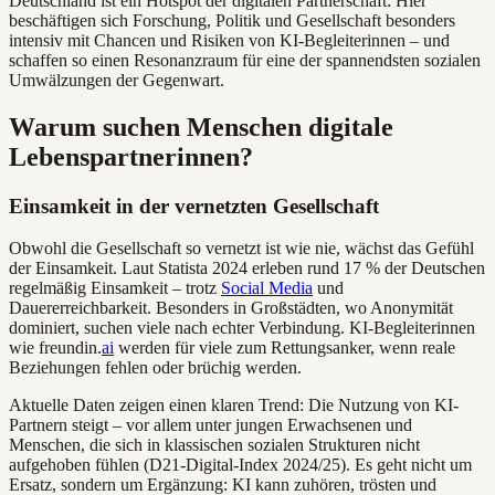
Deutschland ist ein Hotspot der digitalen Partnerschaft: Hier
beschäftigen sich Forschung, Politik und Gesellschaft besonders
intensiv mit Chancen und Risiken von KI-Begleiterinnen – und
schaffen so einen Resonanzraum für eine der spannendsten sozialen
Umwälzungen der Gegenwart.
Warum suchen Menschen digitale
Lebenspartnerinnen?
Einsamkeit in der vernetzten Gesellschaft
Obwohl die Gesellschaft so vernetzt ist wie nie, wächst das Gefühl
der Einsamkeit. Laut Statista 2024 erleben rund 17 % der Deutschen
regelmäßig Einsamkeit – trotz
Social Media
und
Dauererreichbarkeit. Besonders in Großstädten, wo Anonymität
dominiert, suchen viele nach echter Verbindung. KI-Begleiterinnen
wie freundin.
ai
werden für viele zum Rettungsanker, wenn reale
Beziehungen fehlen oder brüchig werden.
Aktuelle Daten zeigen einen klaren Trend: Die Nutzung von KI-
Partnern steigt – vor allem unter jungen Erwachsenen und
Menschen, die sich in klassischen sozialen Strukturen nicht
aufgehoben fühlen (D21-Digital-Index 2024/25). Es geht nicht um
Ersatz, sondern um Ergänzung: KI kann zuhören, trösten und