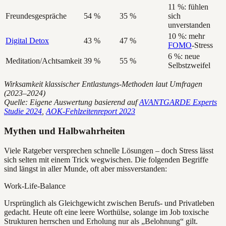
11 %: fühlen
Freundesgespräche
54 %
35 %
sich
unverstanden
10 %: mehr
Digital Detox
43 %
47 %
FOMO
-Stress
6 %: neue
Meditation/Achtsamkeit
39 %
55 %
Selbstzweifel
Wirksamkeit klassischer Entlastungs-Methoden laut Umfragen
(2023–2024)
Quelle: Eigene Auswertung basierend auf
AVANTGARDE Experts
Studie 2024
,
AOK-Fehlzeitenreport 2023
Mythen und Halbwahrheiten
Viele Ratgeber versprechen schnelle Lösungen – doch Stress lässt
sich selten mit einem Trick wegwischen. Die folgenden Begriffe
sind längst in aller Munde, oft aber missverstanden:
Work-Life-Balance
Ursprünglich als Gleichgewicht zwischen Berufs- und Privatleben
gedacht. Heute oft eine leere Worthülse, solange im Job toxische
Strukturen herrschen und Erholung nur als „Belohnung“ gilt.