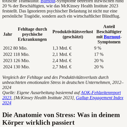
toxische Teamkultur.
Burnout
-Symptome betreffen inzwischen rund
20 % der Beschäftigten, wie das McKinsey Health Institute 2023
feststellt. Das Ignorieren psychischer Belastung ist nicht nur eine
persönliche Tragödie, sondern auch ein wirtschaftlicher Blindflug.
Anteil
Fehltage durch
Produktivitätsverlust
Beschäftigter
Jahr
psychische
(geschätzt)
mit
Burnout
-
Erkrankungen
Symptomen
2012
80 Mio.
1,3 Mrd. €
9 %
2022
118 Mio.
2,1 Mrd. €
17 %
2023
126 Mio.
2,4 Mrd. €
20 %
2024
130 Mio.
2,7 Mrd. €
20 %
Vergleich der Fehltage und des Produktivitätsverlusts durch
unbeachteten emotionalen Stress in deutschen Unternehmen, 2012–
2024
Quelle: Eigene Ausarbeitung basierend auf
AOK-Fehlzeitenreport
2023
, [McKinsey Health Institute 2023],
Gallup Engagement Index
2024
Die Anatomie von Stress: Was in deinem
Körper wirklich passiert