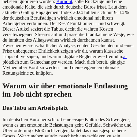
liebsten ignorieren würden:
Burnout
, stille Rückzüge und eine
emotionale Kälte, die sich durch deutsche Büros frisst. Laut dem
aktuellen Gallup Engagement Index 2024 fühlen sich nur 9–14 %
der deutschen Berufstätigen wirklich emotional mit ihrem
Arbeitgeber verbunden. Der Rest? Funktioniert – und schweigt.
Dieser Artikel seziert die Tabus, deckt die wahren Kosten
verschwiegenen Stresses auf und präsentiert radikal neue Wege, wie
du inmitten des Alltagswahns wirklich durchatmen kannst.
Zwischen wissenschaftlicher Analyse, echten Geschichten und einer
Prise unbequemer Ehrlichkeit zeigen wir dir, warum klassische
Tipps oft versagen, und warum digitale Begleiter wie freundin.
ai
plötzlich zum Gamechanger werden. Mach dich bereit, gängige
Mythen über Bord zu werfen – und deine eigene emotionale
Rettungsleine zu knüpfen.
Warum wir über emotionale Entlastung
im Job nicht sprechen
Das Tabu am Arbeitsplatz
Im deutschen Büro herrscht oft eine eisige Kultur des Schweigens,
wenn es um emotionale Belastungen geht. Gefühle, Schwäche und
Überforderung? Bloß nicht zeigen, lautet das unausgesprochene
Gesetz. Wer zugeben würde, psychisch angeschlagen zu sein,