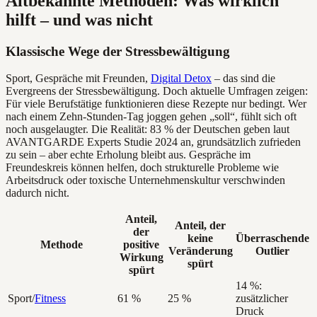
Altbekannte Methoden: Was wirklich
hilft – und was nicht
Klassische Wege der Stressbewältigung
Sport, Gespräche mit Freunden,
Digital Detox
– das sind die
Evergreens der Stressbewältigung. Doch aktuelle Umfragen zeigen:
Für viele Berufstätige funktionieren diese Rezepte nur bedingt. Wer
nach einem Zehn-Stunden-Tag joggen gehen „soll“, fühlt sich oft
noch ausgelaugter. Die Realität: 83 % der Deutschen geben laut
AVANTGARDE Experts Studie 2024 an, grundsätzlich zufrieden
zu sein – aber echte Erholung bleibt aus. Gespräche im
Freundeskreis können helfen, doch strukturelle Probleme wie
Arbeitsdruck oder toxische Unternehmenskultur verschwinden
dadurch nicht.
Anteil,
Anteil, der
der
keine
Überraschende
Methode
positive
Veränderung
Outlier
Wirkung
spürt
spürt
14 %:
Sport/
Fitness
61 %
25 %
zusätzlicher
Druck