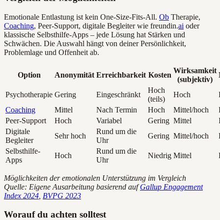
Emotionale Entlastung ist kein One-Size-Fits-All.
Ob
Therapie,
Coaching
, Peer-Support, digitale Begleiter wie freundin.
ai
oder
klassische Selbsthilfe-Apps – jede Lösung hat Stärken und
Schwächen. Die Auswahl hängt von deiner Persönlichkeit,
Problemlage und Offenheit ab.
Wirksamkeit
Option
Anonymität
Erreichbarkeit
Kosten
(subjektiv)
Hoch
Psychotherapie
Gering
Eingeschränkt
Hoch
(teils)
Coaching
Mittel
Nach Termin
Hoch
Mittel/hoch
Peer-Support
Hoch
Variabel
Gering
Mittel
Digitale
Rund um die
Sehr hoch
Gering
Mittel/hoch
Begleiter
Uhr
Selbsthilfe-
Rund um die
Hoch
Niedrig
Mittel
Apps
Uhr
Möglichkeiten der emotionalen Unterstützung im Vergleich
Quelle: Eigene Ausarbeitung basierend auf
Gallup Engagement
Index 2024
,
BVPG 2023
Worauf du achten solltest