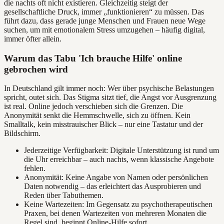
die nachts oft nicht existieren. Gleichzeitig steigt der
gesellschaftliche Druck, immer „funktionieren“ zu müssen. Das
führt dazu, dass gerade junge Menschen und Frauen neue Wege
suchen, um mit emotionalem Stress umzugehen – häufig digital,
immer öfter allein.
Warum das Tabu 'Ich brauche Hilfe' online
gebrochen wird
In Deutschland gilt immer noch: Wer über psychische Belastungen
spricht, outet sich. Das Stigma sitzt tief, die Angst vor Ausgrenzung
ist real. Online jedoch verschieben sich die Grenzen. Die
Anonymität senkt die Hemmschwelle, sich zu öffnen. Kein
Smalltalk, kein misstrauischer Blick – nur eine Tastatur und der
Bildschirm.
Jederzeitige Verfügbarkeit: Digitale Unterstützung ist rund um
die Uhr erreichbar – auch nachts, wenn klassische Angebote
fehlen.
Anonymität: Keine Angabe von Namen oder persönlichen
Daten notwendig – das erleichtert das Ausprobieren und
Reden über Tabuthemen.
Keine Wartezeiten: Im Gegensatz zu psychotherapeutischen
Praxen, bei denen Wartezeiten von mehreren Monaten die
Regel sind, beginnt Online-Hilfe sofort.