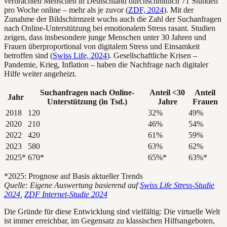
verbrachten Menschen in Deutschland durchschnittlich 71 Stunden
pro Woche online – mehr als je zuvor (
ZDF, 2024
). Mit der
Zunahme der Bildschirmzeit wuchs auch die Zahl der Suchanfragen
nach Online-Unterstützung bei emotionalem Stress rasant. Studien
zeigen, dass insbesondere junge Menschen unter 30 Jahren und
Frauen überproportional von digitalem Stress und Einsamkeit
betroffen sind (
Swiss Life, 2024
). Gesellschaftliche Krisen –
Pandemie, Krieg, Inflation – haben die Nachfrage nach digitaler
Hilfe weiter angeheizt.
Suchanfragen nach Online-
Anteil <30
Anteil
Jahr
Unterstützung (in Tsd.)
Jahre
Frauen
2018
120
32%
49%
2020
210
46%
54%
2022
420
61%
59%
2023
580
63%
62%
2025*
670*
65%*
63%*
*2025: Prognose auf Basis aktueller Trends
Quelle: Eigene Auswertung basierend auf
Swiss Life Stress-Studie
2024
,
ZDF Internet-Studie 2024
Die Gründe für diese Entwicklung sind vielfältig: Die virtuelle Welt
ist immer erreichbar, im Gegensatz zu klassischen Hilfsangeboten,