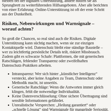
bleiben bei der digitalen Unterstützung, andere nutzen sie als
Sprungbrett zu weiterführenden Hilfsangeboten. Aber alle berichten
von einer Erfahrung: Online-Unterstützung ist oft der erste Schritt
aus der Dunkelheit.
Risiken, Nebenwirkungen und Warnsignale –
worauf achten?
So groß die Chancen, so real sind auch die Risiken. Digitale
Unterstützung kann süchtig machen, wenn sie zur einzigen
Kontaktquelle wird. Datenschutz bleibt eine ständige Baustelle –
wer zu leichtfertig persönliche Details teilt, riskiert Missbrauch.
Zudem gibt es schwarze Schafe: Plattformen, die mit generischen
Ratschlägen, fehlender Transparenz oder zweifelhaften
Datenschutz-Praktiken arbeiten.
Intransparenz: Wer sich hinter „künstlicher Intelligenz“
versteckt, aber keine Angaben zu Team, Datenschutz oder
Methodik macht, ist unseriös.
Generische Ratschläge: Wenn die Antworten immer gleich
klingen, fehlt die notwendige Individualität.
Keine Datenverschlüsselung: Ohne sichere Übertragung sind
sensible Informationen gefährdet.
Unrealistische Versprechen: „Heilung garantiert“ oder
„schnelle Lösung“ sind Warnsignale für mangelnde Seriosität.