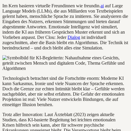
Im Kern basieren virtuelle Freundinnen wie freundin.
ai
auf Large
Language Models (LLMs), die aus Milliarden von Textbeispielen
gelernt haben, menschliche Sprache zu imitieren. Sie analysieren die
Eingaben des Nutzers, erkennen Stimmungen und bieten darauf
abgestimmte Antworten. Emotionale Intelligenz wird simuliert,
indem die KI aus früheren Gesprächen Muster erkennt und sich an
Vorlieben anpasst. Der Clou: Jeder
Dialog
ist individuell
zugeschnitten, aber die Basis bleibt ein Algorithmus. Die Technik ist
beeindruckend – und doch bleibt alles eine Simulation.
Technologisch betrachtet sind die Fortschritte enorm: Moderne KI
kann Sarkasmus, Ironie und viele Nuancen der Sprache erkennen.
Doch die Grenze zur echten Intimität bleibt klar – Gefühle werden
nachgebildet, aber nie selbst erfahren. Die Gefahr der emotionalen
Projektion ist real: Viele Nutzer entwickeln Bindungen, die auf
einseitiger Illusion beruhen.
Trotz aller Innovation: Laut Ärzteblatt (2023) zeigen aktuelle
Studien, dass KI-basierte Begleitung bei leichten emotionalen
Krisen hilfreich sein kann, aber für schwere psychische
Erkrankungen ungeeignet bleibt. Die Verantwortung bleibt beim