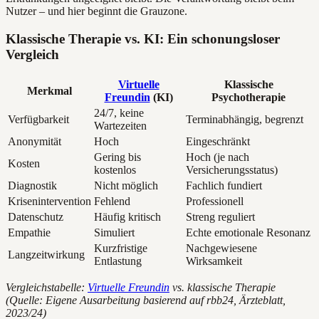
Nutzer – und hier beginnt die Grauzone.
Klassische Therapie vs. KI: Ein schonungsloser
Vergleich
Virtuelle
Klassische
Merkmal
Freundin
(KI)
Psychotherapie
24/7, keine
Verfügbarkeit
Terminabhängig, begrenzt
Wartezeiten
Anonymität
Hoch
Eingeschränkt
Gering bis
Hoch (je nach
Kosten
kostenlos
Versicherungsstatus)
Diagnostik
Nicht möglich
Fachlich fundiert
Krisenintervention
Fehlend
Professionell
Datenschutz
Häufig kritisch
Streng reguliert
Empathie
Simuliert
Echte emotionale Resonanz
Kurzfristige
Nachgewiesene
Langzeitwirkung
Entlastung
Wirksamkeit
Vergleichstabelle:
Virtuelle Freundin
vs. klassische Therapie
(Quelle: Eigene Ausarbeitung basierend auf rbb24, Ärzteblatt,
2023/24)