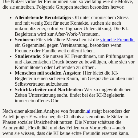
Die Nutzer virtueller Freundinnen sind so vielfältig wie die Motive,
die sie antreiben. Folgende Gruppen stechen besonders hervor:
Alleinlebende Berufstätige:
Oft unter chronischem Stress
und mit wenig Zeit für neue Kontakte, suchen sie nach
unkomplizierter, sofort verfügbarer Unterstützung. Die KI-
Begleiterin wird zur After-Work-Vertrauten.
Senioren:
Für viele ältere Menschen ist die
virtuelle Freundin
ein Gegenmittel gegen Vereinsamung, besonders wenn
Freunde oder Familie weit entfernt leben.
Studierende:
Sie nutzen KI-Freundinnen, um Prüfungsangst
und akademischen Druck besser zu bewältigen, ohne sich vor
Kommilitonen oder Lehrenden zu öffnen.
Menschen mit sozialen Ängsten:
Hier bietet die KI-
Begleiterin einen sicheren Raum, um Gespräche zu üben und
Selbstvertrauen aufzubauen.
Schichtarbeiter und Nachteulen:
Wer zu ungewöhnlichen
Zeiten Unterstützung sucht, findet bei der KI-Begleiterin
immer ein offenes Ohr.
Nach einer aktuellen Analyse von freundin.
ai
steigt besonders der
Anteil junger Erwachsener, die Chatbots als emotionale Stütze in
Phasen sozialer Unsicherheit nutzen. Die Nutzer schätzen die
Anonymität, Flexibilität und das Fehlen von Vorurteilen – auch
wenn sie wissen, dass die KI keine echte Freundin ersetzen kann.