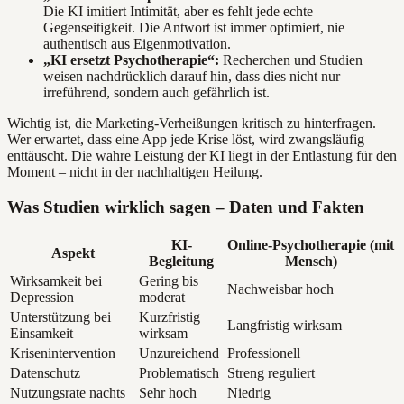
Die KI imitiert Intimität, aber es fehlt jede echte
Gegenseitigkeit. Die Antwort ist immer optimiert, nie
authentisch aus Eigenmotivation.
„KI ersetzt Psychotherapie“:
Recherchen und Studien
weisen nachdrücklich darauf hin, dass dies nicht nur
irreführend, sondern auch gefährlich ist.
Wichtig ist, die Marketing-Verheißungen kritisch zu hinterfragen.
Wer erwartet, dass eine App jede Krise löst, wird zwangsläufig
enttäuscht. Die wahre Leistung der KI liegt in der Entlastung für den
Moment – nicht in der nachhaltigen Heilung.
Was Studien wirklich sagen – Daten und Fakten
KI-
Online-Psychotherapie (mit
Aspekt
Begleitung
Mensch)
Wirksamkeit bei
Gering bis
Nachweisbar hoch
Depression
moderat
Unterstützung bei
Kurzfristig
Langfristig wirksam
Einsamkeit
wirksam
Krisenintervention
Unzureichend
Professionell
Datenschutz
Problematisch
Streng reguliert
Nutzungsrate nachts
Sehr hoch
Niedrig