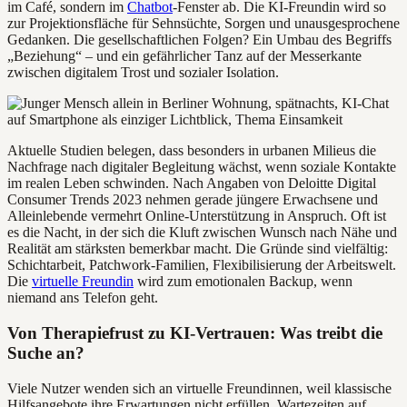
im Café, sondern im
Chatbot
-Fenster ab. Die KI-Freundin wird so
zur Projektionsfläche für Sehnsüchte, Sorgen und unausgesprochene
Gedanken. Die gesellschaftlichen Folgen? Ein Umbau des Begriffs
„Beziehung“ – und ein gefährlicher Tanz auf der Messerkante
zwischen digitalem Trost und sozialer Isolation.
Aktuelle Studien belegen, dass besonders in urbanen Milieus die
Nachfrage nach digitaler Begleitung wächst, wenn soziale Kontakte
im realen Leben schwinden. Nach Angaben von Deloitte Digital
Consumer Trends 2023 nehmen gerade jüngere Erwachsene und
Alleinlebende vermehrt Online-Unterstützung in Anspruch. Oft ist
es die Nacht, in der sich die Kluft zwischen Wunsch nach Nähe und
Realität am stärksten bemerkbar macht. Die Gründe sind vielfältig:
Schichtarbeit, Patchwork-Familien, Flexibilisierung der Arbeitswelt.
Die
virtuelle Freundin
wird zum emotionalen Backup, wenn
niemand ans Telefon geht.
Von Therapiefrust zu KI-Vertrauen: Was treibt die
Suche an?
Viele Nutzer wenden sich an virtuelle Freundinnen, weil klassische
Hilfsangebote ihre Erwartungen nicht erfüllen. Wartezeiten auf