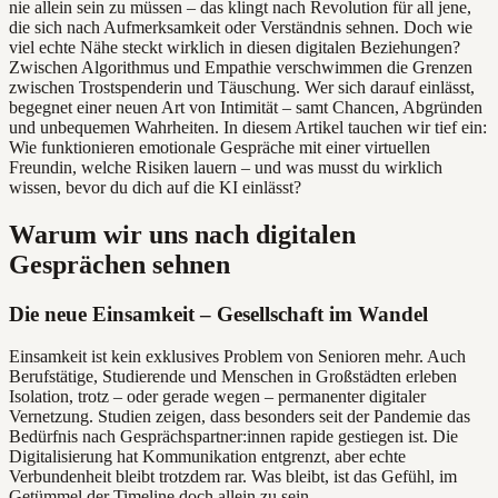
nie allein sein zu müssen – das klingt nach Revolution für all jene,
die sich nach Aufmerksamkeit oder Verständnis sehnen. Doch wie
viel echte Nähe steckt wirklich in diesen digitalen Beziehungen?
Zwischen Algorithmus und Empathie verschwimmen die Grenzen
zwischen Trostspenderin und Täuschung. Wer sich darauf einlässt,
begegnet einer neuen Art von Intimität – samt Chancen, Abgründen
und unbequemen Wahrheiten. In diesem Artikel tauchen wir tief ein:
Wie funktionieren emotionale Gespräche mit einer virtuellen
Freundin, welche Risiken lauern – und was musst du wirklich
wissen, bevor du dich auf die KI einlässt?
Warum wir uns nach digitalen
Gesprächen sehnen
Die neue Einsamkeit – Gesellschaft im Wandel
Einsamkeit ist kein exklusives Problem von Senioren mehr. Auch
Berufstätige, Studierende und Menschen in Großstädten erleben
Isolation, trotz – oder gerade wegen – permanenter digitaler
Vernetzung. Studien zeigen, dass besonders seit der Pandemie das
Bedürfnis nach Gesprächspartner:innen rapide gestiegen ist. Die
Digitalisierung hat Kommunikation entgrenzt, aber echte
Verbundenheit bleibt trotzdem rar. Was bleibt, ist das Gefühl, im
Getümmel der Timeline doch allein zu sein.