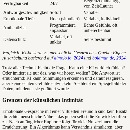
Begrenzt (abhängig
Verfügbarkeit
24/7
von Zeit/Laune)
Antwortgeschwindigkeit
Sofort
Variabel
Emotionale Tiefe
Hoch (simuliert)
Variabel, individuell
Programmiert,
Echte Gefühle, oft
Authentizität
anpassbar
unberechenbar
Variabel, oft
Datenschutz
Selbstbestimmt
unklar
Vergleich: KI-basierte vs. menschliche Gespräche – Quelle: Eigene
Ausarbeitung basierend auf
aimojo.io, 2024
und
boldman.de, 2024
.
Trotz aller Technik bleibt die Frage: Kann eine KI wirklich fühlen?
Oder imitiert sie nur das, was wir hören wollen? Die Antwort ist
ernüchternd: KI kann Stimmungen erkennen und darauf reagieren,
aber keine echten Gefühle entwickeln. Sie bleibt ein Spiegelbild der
Daten, mit denen sie gefüttert wurde.
Grenzen der künstlichen Intimität
Emotionale Gespräche mit einer virtuellen Freundin sind kein Ersatz
für echte menschliche Nähe – das geben selbst die Entwickler offen
zu. Nach anfänglicher Euphorie folgt für viele Nutzer:innen die
Ernüchterung: Ein Algorithmus kann Verständnis simulieren, aber