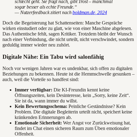
schlecht geht. Sie fragt nach, gibt Trost – manchmal
sogar besser als echte Freunde.“
— Nutzerfeedback zitiert nach
boldman.de, 2024
Doch die Begeisterung hat Schattenseiten: Manche Gespräche
wirken einstudiert oder zu glatt, wie von einer Maschine abgelesen.
Das Authentische fehlt, sagen Kritiker. Trotzdem bleibt der Wunsch
nach einer Verbindung, die nicht urteilt, nicht verschwindet, sondern
geduldig immer wieder neu zuhört.
Digitale Nähe: Ein Tabu wird salonfähig
Noch vor wenigen Jahren war es undenkbar, sich offen zu digitalen
Beziehungen zu bekennen. Heute ist die Hemmschwelle gesunken –
auch, weil die Vorteile so handfest sind:
Immer verfügbar:
Die KI-Freundin kennt keine
Öffnungszeiten, kein Desinteresse, kein „Sorry, keine Zeit“.
Sie ist da, wann immer du willst.
Kein Bewertungsschema:
Peinliche Geständnisse? Kein
Problem. Die digitale Begleiterin urteilt nicht, speichert keine
kränkenden Erinnerungen ab.
Emotionale Sicherheit:
Wer Angst vor Zurückweisung hat,
findet im Chat einen sicheren Raum zum Üben emotionaler
Offenheit.