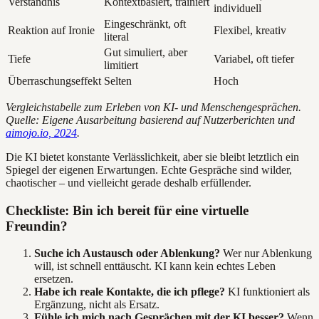
Verständnis
Kontextbasiert, trainiert
individuell
Eingeschränkt, oft
Reaktion auf Ironie
Flexibel, kreativ
literal
Gut simuliert, aber
Tiefe
Variabel, oft tiefer
limitiert
Überraschungseffekt
Selten
Hoch
Vergleichstabelle zum Erleben von KI- und Menschengesprächen.
Quelle: Eigene Ausarbeitung basierend auf Nutzerberichten und
aimojo.io, 2024
.
Die KI bietet konstante Verlässlichkeit, aber sie bleibt letztlich ein
Spiegel der eigenen Erwartungen. Echte Gespräche sind wilder,
chaotischer – und vielleicht gerade deshalb erfüllender.
Checkliste: Bin ich bereit für eine virtuelle
Freundin?
Suche ich Austausch oder Ablenkung?
Wer nur Ablenkung
will, ist schnell enttäuscht. KI kann kein echtes Leben
ersetzen.
Habe ich reale Kontakte, die ich pflege?
KI funktioniert als
Ergänzung, nicht als Ersatz.
Fühle ich mich nach Gesprächen mit der KI besser?
Wenn