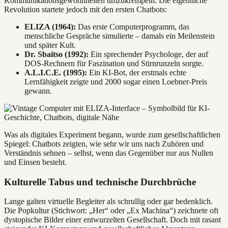
Kommunikationsgewohnheiten umzukrempeln. Die eigentliche
Revolution startete jedoch mit den ersten Chatbots:
ELIZA (1964):
Das erste Computerprogramm, das
menschliche Gespräche simulierte – damals ein Meilenstein
und später Kult.
Dr. Sbaitso (1992):
Ein sprechender Psychologe, der auf
DOS-Rechnern für Faszination und Stirnrunzeln sorgte.
A.L.I.C.E. (1995):
Ein KI-Bot, der erstmals echte
Lernfähigkeit zeigte und 2000 sogar einen Loebner-Preis
gewann.
Was als digitales Experiment begann, wurde zum gesellschaftlichen
Spiegel: Chatbots zeigten, wie sehr wir uns nach Zuhören und
Verständnis sehnen – selbst, wenn das Gegenüber nur aus Nullen
und Einsen besteht.
Kulturelle Tabus und technische Durchbrüche
Lange galten virtuelle Begleiter als schrullig oder gar bedenklich.
Die Popkultur (Stichwort: „Her“ oder „Ex Machina“) zeichnete oft
dystopische Bilder einer entwurzelten Gesellschaft. Doch mit rasant