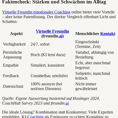
Faktencheck: Stärken und Schwächen im Alltag
Virtuelle Freundin emotionales Coaching
online bietet viele Vorteile
– aber keine Patentlösung. Der direkte Vergleich offenbart Licht und
Schatten:
Virtuelle Freundin
Aspekt
Menschlicher
Kontakt
(freundin.
ai
)
Eingeschränkt
Verfügbarkeit
24/7, sofort
(Termine, Zeit)
Persönliche
Variabel, abhängig von
Hoch (KI lernt dazu)
Anpassung
Beziehung
Echt, aber manchmal
Empathie
Simuliert, konsistent
begrenzt
Subjektiv, manchmal
Feedback
Unmittelbar, urteilsfrei
kritisch
100% anonym (bei
Nicht immer
Datenschutz
seriösen Diensten)
gewährleistet
Quelle: Eigene Auswertung basierend auf Hostinger 2024,
CoachHub Survey 2023 und freundin.
ai
Die ideale Lösung? Kombination statt Konkurrenz: Viele Experten
empfehlen, KI-
Coaching
als Ergänzung zu echten Kontakten zu