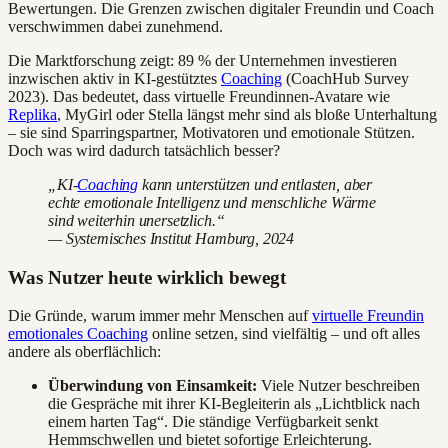
Bewertungen. Die Grenzen zwischen digitaler Freundin und Coach
verschwimmen dabei zunehmend.
Die Marktforschung zeigt: 89 % der Unternehmen investieren
inzwischen aktiv in KI-gestütztes
Coaching
(CoachHub Survey
2023). Das bedeutet, dass virtuelle Freundinnen-Avatare wie
Replika
, MyGirl oder Stella längst mehr sind als bloße Unterhaltung
– sie sind Sparringspartner, Motivatoren und emotionale Stützen.
Doch was wird dadurch tatsächlich besser?
„KI-
Coaching
kann unterstützen und entlasten, aber
echte emotionale Intelligenz und menschliche Wärme
sind weiterhin unersetzlich.“
— Systemisches Institut Hamburg, 2024
Was Nutzer heute wirklich bewegt
Die Gründe, warum immer mehr Menschen auf
virtuelle Freundin
emotionales Coaching
online setzen, sind vielfältig – und oft alles
andere als oberflächlich:
Überwindung von Einsamkeit:
Viele Nutzer beschreiben
die Gespräche mit ihrer KI-Begleiterin als „Lichtblick nach
einem harten Tag“. Die ständige Verfügbarkeit senkt
Hemmschwellen und bietet sofortige Erleichterung.