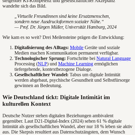
steigender KI-Kompetenz und gesellschaftlicher Akzeptanz
wandelte sich das Bild.
„Virtuelle Freundinnen sind keine Ersatzmenschen,
sondern neue Ausdrucksformen sozialer Nähe.“
— Prof. Dr. Jürgen Müller, Universität Hamburg, 2024
Wie kam es so weit? Drei Meilensteine prägen die Entwicklung:
Digitalisierung des Alltags:
Mobile
Geräte und soziale
Medien machen Kommunikation permanent verfügbar.
Technologischer Sprung:
Fortschritte bei
Natural Language
Processing (
NLP
) und
Machine Learning
ermöglichen
tiefergehende, kontextbezogene Dialoge.
Gesellschaftlicher Wandel:
Tabus um digitale Intimität
werden abgebaut, psychische Gesundheit und Selbstfürsorge
gewinnen an Bedeutung.
Wie Deutschland tickt: Digitale Intimität im
kulturellen Kontext
Deutsche Nutzer stehen digitalen Beziehungen ambivalent
gegenüber. Laut D21-Digital-Index (2024) sehen 61 % digitale
Intimität als gesellschaftlichen Wandel, aber nur 18 % leben sie aktiv
aus. Die Skepsis resultiert aus Datenschutzängsten, dem Wunsch