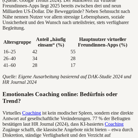
(Quelle: Google Trends 2024). Der Marktwert für virtuelle
Freundinnen-Apps liegt 2025 bereits zwischen drei und neun
Milliarden US-Dollar. Die Beweggründe? Neben Sehnsucht nach
Nähe nennen Nutzer vor allem stressige Lebensphasen, soziale
Unsicherheit und den Wunsch nach urteilsfreier, stets verfügbarer
Begleitung.
Anteil „häufig
Hauptnutzer virtueller
Altersgruppe
einsam“ (%)
Freundinnen-Apps (%)
16–25
42
55
26–40
34
28
41–60
28
17
Quelle: Eigene Ausarbeitung basierend auf DAK-Studie 2024 und
HR Journal 2024
Emotionales Coaching online: Bedürfnis oder
Trend?
Virtuelles
Coaching
ist kein modischer Spleen, sondern eine direkte
Antwort auf gesellschaftliche Veränderungen. 77 % der Befragten
bestätigen laut HR Journal (2024), dass KI-basiertes
Coaching
Zugänge schafft, die klassische Angebote nicht bieten – etwa durch
Diskretion, ständige Verfügbarkeit und den Verzicht auf