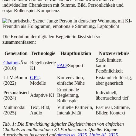
individuellen Charakteren mit Stimme, Bild, Persönlichkeit und
sogar Rollenspiel-Kompetenz.
Die Evolution der digitalen Begleiterin lässt sich so
zusammenfassen:
Generation
Technologie
Hauptfunktion
Nutzererlebnis
Stark limitiert,
Chatbot
-Ära
Regelbasierte
FAQ
/Support
kaum
(2010)
KI
Persönlichkeit
LLM-Boom
GPT
-
Konversation,
Erstaunlich flüssig,
(2022)
Modelle
einfache Nähe
aber generisch
Emotionale
Personalisiert
Individuell,
Adaptive KI
Begleitung,
(2024)
überraschend tief
Rollenspiel
Multimodal
Text, Bild,
Virtuelle Partnerin,
Fast real, Stimme,
(2025)
Audio
Interaktivität
Bilder, Kontext
Tab. 1: Die Entwicklung digitaler Begleiterinnen von einfachen
Chatbots zu multimodalen KI-Partnerinnen. Quelle: Eigene
Ausarbeitung basierend auf
aimojo.io, 2025
,
Unite.AI, 2025