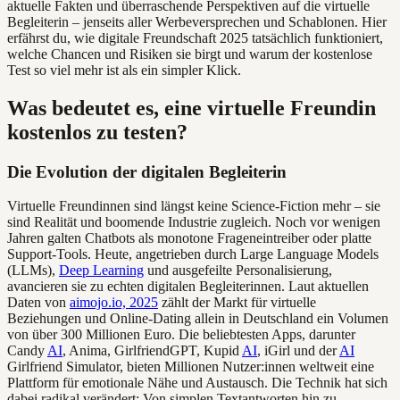
aktuelle Fakten und überraschende Perspektiven auf die virtuelle
Begleiterin – jenseits aller Werbeversprechen und Schablonen. Hier
erfährst du, wie digitale Freundschaft 2025 tatsächlich funktioniert,
welche Chancen und Risiken sie birgt und warum der kostenlose
Test so viel mehr ist als ein simpler Klick.
Was bedeutet es, eine virtuelle Freundin
kostenlos zu testen?
Die Evolution der digitalen Begleiterin
Virtuelle Freundinnen sind längst keine Science-Fiction mehr – sie
sind Realität und boomende Industrie zugleich. Noch vor wenigen
Jahren galten Chatbots als monotone Frageneintreiber oder platte
Support-Tools. Heute, angetrieben durch Large Language Models
(LLMs),
Deep Learning
und ausgefeilte Personalisierung,
avancieren sie zu echten digitalen Begleiterinnen. Laut aktuellen
Daten von
aimojo.io, 2025
zählt der Markt für virtuelle
Beziehungen und Online-Dating allein in Deutschland ein Volumen
von über 300 Millionen Euro. Die beliebtesten Apps, darunter
Candy
AI
, Anima, GirlfriendGPT, Kupid
AI
, iGirl und der
AI
Girlfriend Simulator, bieten Millionen Nutzer:innen weltweit eine
Plattform für emotionale Nähe und Austausch. Die Technik hat sich
dabei radikal verändert: Von simplen Textantworten hin zu