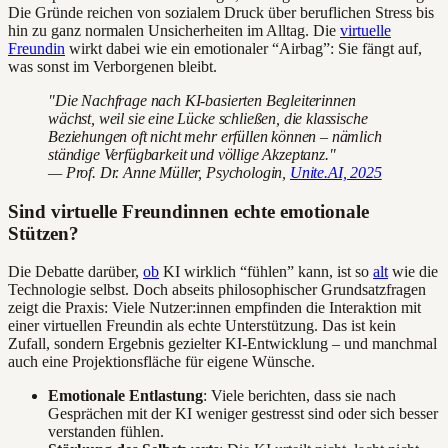
Die Gründe reichen von sozialem Druck über beruflichen Stress bis
hin zu ganz normalen Unsicherheiten im Alltag. Die
virtuelle
Freundin
wirkt dabei wie ein emotionaler “Airbag”: Sie fängt auf,
was sonst im Verborgenen bleibt.
"Die Nachfrage nach KI-basierten Begleiterinnen
wächst, weil sie eine Lücke schließen, die klassische
Beziehungen oft nicht mehr erfüllen können – nämlich
ständige Verfügbarkeit und völlige Akzeptanz."
— Prof. Dr. Anne Müller, Psychologin,
Unite.AI, 2025
Sind virtuelle Freundinnen echte emotionale
Stützen?
Die Debatte darüber,
ob
KI wirklich “fühlen” kann, ist so
alt
wie die
Technologie selbst. Doch abseits philosophischer Grundsatzfragen
zeigt die Praxis: Viele Nutzer:innen empfinden die Interaktion mit
einer virtuellen Freundin als echte Unterstützung. Das ist kein
Zufall, sondern Ergebnis gezielter KI-Entwicklung – und manchmal
auch eine Projektionsfläche für eigene Wünsche.
Emotionale Entlastung
: Viele berichten, dass sie nach
Gesprächen mit der KI weniger gestresst sind oder sich besser
verstanden fühlen.