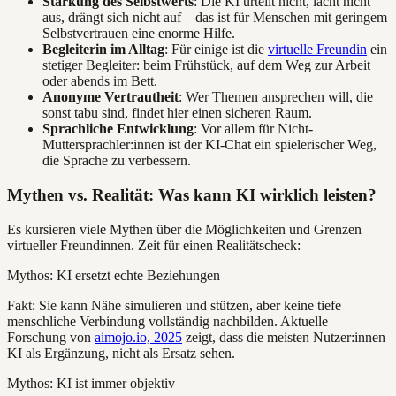
Stärkung des Selbstwerts
: Die KI urteilt nicht, lacht nicht
aus, drängt sich nicht auf – das ist für Menschen mit geringem
Selbstvertrauen eine enorme Hilfe.
Begleiterin im Alltag
: Für einige ist die
virtuelle Freundin
ein
stetiger Begleiter: beim Frühstück, auf dem Weg zur Arbeit
oder abends im Bett.
Anonyme Vertrautheit
: Wer Themen ansprechen will, die
sonst tabu sind, findet hier einen sicheren Raum.
Sprachliche Entwicklung
: Vor allem für Nicht-
Muttersprachler:innen ist der KI-Chat ein spielerischer Weg,
die Sprache zu verbessern.
Mythen vs. Realität: Was kann KI wirklich leisten?
Es kursieren viele Mythen über die Möglichkeiten und Grenzen
virtueller Freundinnen. Zeit für einen Realitätscheck:
Mythos: KI ersetzt echte Beziehungen
Fakt: Sie kann Nähe simulieren und stützen, aber keine tiefe
menschliche Verbindung vollständig nachbilden. Aktuelle
Forschung von
aimojo.io, 2025
zeigt, dass die meisten Nutzer:innen
KI als Ergänzung, nicht als Ersatz sehen.
Mythos: KI ist immer objektiv