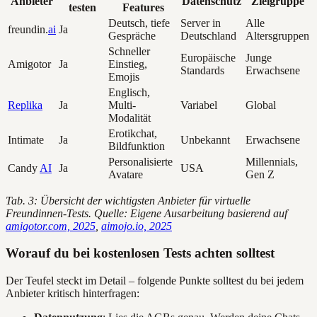
Anbieter
Datenschutz
Zielgruppe
testen
Features
Deutsch, tiefe
Server in
Alle
freundin.
ai
Ja
Gespräche
Deutschland
Altersgruppen
Schneller
Europäische
Junge
Amigotor
Ja
Einstieg,
Standards
Erwachsene
Emojis
Englisch,
Replika
Ja
Multi-
Variabel
Global
Modalität
Erotikchat,
Intimate
Ja
Unbekannt
Erwachsene
Bildfunktion
Personalisierte
Millennials,
Candy
AI
Ja
USA
Avatare
Gen Z
Tab. 3: Übersicht der wichtigsten Anbieter für virtuelle
Freundinnen-Tests. Quelle: Eigene Ausarbeitung basierend auf
amigotor.com, 2025
,
aimojo.io, 2025
Worauf du bei kostenlosen Tests achten solltest
Der Teufel steckt im Detail – folgende Punkte solltest du bei jedem
Anbieter kritisch hinterfragen: