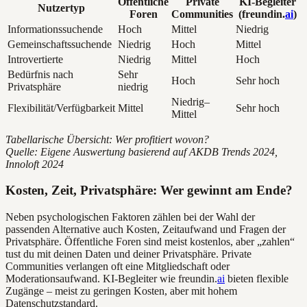
Öffentliche
Private
KI-Begleiter
Nutzertyp
Foren
Communities
(freundin.
ai
)
Informationssuchende
Hoch
Mittel
Niedrig
Gemeinschaftssuchende
Niedrig
Hoch
Mittel
Introvertierte
Niedrig
Mittel
Hoch
Bedürfnis nach
Sehr
Hoch
Sehr hoch
Privatsphäre
niedrig
Niedrig–
Flexibilität/Verfügbarkeit
Mittel
Sehr hoch
Mittel
Tabellarische Übersicht: Wer profitiert wovon?
Quelle: Eigene Auswertung basierend auf AKDB Trends 2024,
Innoloft 2024
Kosten, Zeit, Privatsphäre: Wer gewinnt am Ende?
Neben psychologischen Faktoren zählen bei der Wahl der
passenden Alternative auch Kosten, Zeitaufwand und Fragen der
Privatsphäre. Öffentliche Foren sind meist kostenlos, aber „zahlen“
tust du mit deinen Daten und deiner Privatsphäre. Private
Communities verlangen oft eine Mitgliedschaft oder
Moderationsaufwand. KI-Begleiter wie freundin.
ai
bieten flexible
Zugänge – meist zu geringen Kosten, aber mit hohem
Datenschutzstandard.