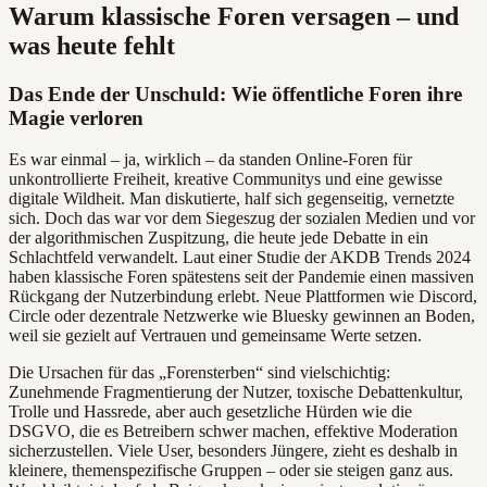
Warum klassische Foren versagen – und
was heute fehlt
Das Ende der Unschuld: Wie öffentliche Foren ihre
Magie verloren
Es war einmal – ja, wirklich – da standen Online-Foren für
unkontrollierte Freiheit, kreative Communitys und eine gewisse
digitale Wildheit. Man diskutierte, half sich gegenseitig, vernetzte
sich. Doch das war vor dem Siegeszug der sozialen Medien und vor
der algorithmischen Zuspitzung, die heute jede Debatte in ein
Schlachtfeld verwandelt. Laut einer Studie der AKDB Trends 2024
haben klassische Foren spätestens seit der Pandemie einen massiven
Rückgang der Nutzerbindung erlebt. Neue Plattformen wie Discord,
Circle oder dezentrale Netzwerke wie Bluesky gewinnen an Boden,
weil sie gezielt auf Vertrauen und gemeinsame Werte setzen.
Die Ursachen für das „Forensterben“ sind vielschichtig:
Zunehmende Fragmentierung der Nutzer, toxische Debattenkultur,
Trolle und Hassrede, aber auch gesetzliche Hürden wie die
DSGVO, die es Betreibern schwer machen, effektive Moderation
sicherzustellen. Viele User, besonders Jüngere, zieht es deshalb in
kleinere, themenspezifische Gruppen – oder sie steigen ganz aus.