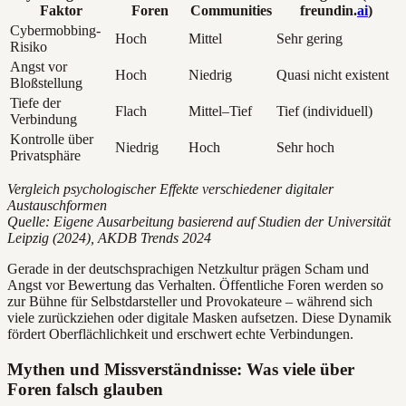
Faktor
Foren
Communities
freundin.
ai
)
Cybermobbing-
Hoch
Mittel
Sehr gering
Risiko
Angst vor
Hoch
Niedrig
Quasi nicht existent
Bloßstellung
Tiefe der
Flach
Mittel–Tief
Tief (individuell)
Verbindung
Kontrolle über
Niedrig
Hoch
Sehr hoch
Privatsphäre
Vergleich psychologischer Effekte verschiedener digitaler
Austauschformen
Quelle: Eigene Ausarbeitung basierend auf Studien der Universität
Leipzig (2024), AKDB Trends 2024
Gerade in der deutschsprachigen Netzkultur prägen Scham und
Angst vor Bewertung das Verhalten. Öffentliche Foren werden so
zur Bühne für Selbstdarsteller und Provokateure – während sich
viele zurückziehen oder digitale Masken aufsetzen. Diese Dynamik
fördert Oberflächlichkeit und erschwert echte Verbindungen.
Mythen und Missverständnisse: Was viele über
Foren falsch glauben