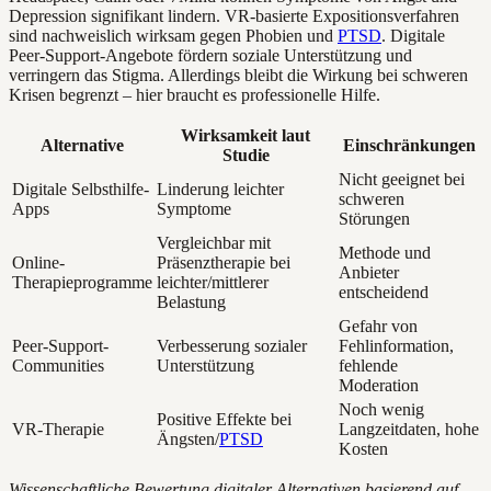
Depression signifikant lindern. VR-basierte Expositionsverfahren
sind nachweislich wirksam gegen Phobien und
PTSD
. Digitale
Peer-Support-Angebote fördern soziale Unterstützung und
verringern das Stigma. Allerdings bleibt die Wirkung bei schweren
Krisen begrenzt – hier braucht es professionelle Hilfe.
Wirksamkeit laut
Alternative
Einschränkungen
Studie
Nicht geeignet bei
Digitale Selbsthilfe-
Linderung leichter
schweren
Apps
Symptome
Störungen
Vergleichbar mit
Methode und
Online-
Präsenztherapie bei
Anbieter
Therapieprogramme
leichter/mittlerer
entscheidend
Belastung
Gefahr von
Peer-Support-
Verbesserung sozialer
Fehlinformation,
Communities
Unterstützung
fehlende
Moderation
Noch wenig
Positive Effekte bei
VR-Therapie
Langzeitdaten, hohe
Ängsten/
PTSD
Kosten
Wissenschaftliche Bewertung digitaler Alternativen basierend auf