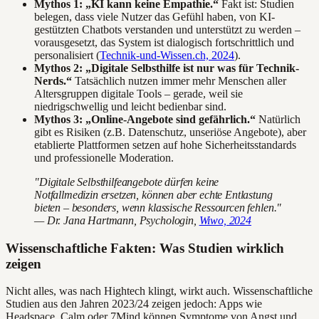
Mythos 1: „KI kann keine Empathie.“
Fakt ist: Studien
belegen, dass viele Nutzer das Gefühl haben, von KI-
gestützten Chatbots verstanden und unterstützt zu werden –
vorausgesetzt, das System ist dialogisch fortschrittlich und
personalisiert (
Technik-und-Wissen.ch, 2024
).
Mythos 2: „Digitale Selbsthilfe ist nur was für Technik-
Nerds.“
Tatsächlich nutzen immer mehr Menschen aller
Altersgruppen digitale Tools – gerade, weil sie
niedrigschwellig und leicht bedienbar sind.
Mythos 3: „Online-Angebote sind gefährlich.“
Natürlich
gibt es Risiken (z.B. Datenschutz, unseriöse Angebote), aber
etablierte Plattformen setzen auf hohe Sicherheitsstandards
und professionelle Moderation.
"Digitale Selbsthilfeangebote dürfen keine
Notfallmedizin ersetzen, können aber echte Entlastung
bieten – besonders, wenn klassische Ressourcen fehlen."
— Dr. Jana Hartmann, Psychologin,
Wiwo, 2024
Wissenschaftliche Fakten: Was Studien wirklich
zeigen
Nicht alles, was nach Hightech klingt, wirkt auch. Wissenschaftliche
Studien aus den Jahren 2023/24 zeigen jedoch: Apps wie
Headspace, Calm oder 7Mind können Symptome von Angst und