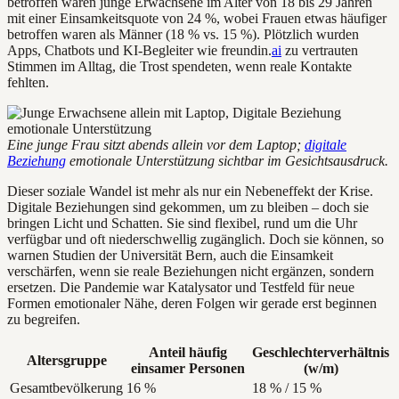
betroffen waren junge Erwachsene im Alter von 18 bis 29 Jahren
mit einer Einsamkeitsquote von 24 %, wobei Frauen etwas häufiger
betroffen waren als Männer (18 % vs. 15 %). Plötzlich wurden
Apps, Chatbots und KI-Begleiter wie freundin.
ai
zu vertrauten
Stimmen im Alltag, die Trost spendeten, wenn reale Kontakte
fehlten.
Eine junge Frau sitzt abends allein vor dem Laptop;
digitale
Beziehung
emotionale Unterstützung sichtbar im Gesichtsausdruck.
Dieser soziale Wandel ist mehr als nur ein Nebeneffekt der Krise.
Digitale Beziehungen sind gekommen, um zu bleiben – doch sie
bringen Licht und Schatten. Sie sind flexibel, rund um die Uhr
verfügbar und oft niederschwellig zugänglich. Doch sie können, so
warnen Studien der Universität Bern, auch die Einsamkeit
verschärfen, wenn sie reale Beziehungen nicht ergänzen, sondern
ersetzen. Die Pandemie war Katalysator und Testfeld für neue
Formen emotionaler Nähe, deren Folgen wir gerade erst beginnen
zu begreifen.
Anteil häufig
Geschlechterverhältnis
Altersgruppe
einsamer Personen
(w/m)
Gesamtbevölkerung
16 %
18 % / 15 %