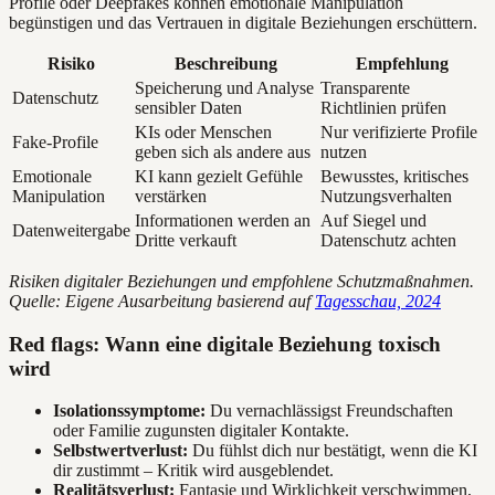
Profile oder Deepfakes können emotionale Manipulation
begünstigen und das Vertrauen in digitale Beziehungen erschüttern.
Risiko
Beschreibung
Empfehlung
Speicherung und Analyse
Transparente
Datenschutz
sensibler Daten
Richtlinien prüfen
KIs oder Menschen
Nur verifizierte Profile
Fake-Profile
geben sich als andere aus
nutzen
Emotionale
KI kann gezielt Gefühle
Bewusstes, kritisches
Manipulation
verstärken
Nutzungsverhalten
Informationen werden an
Auf Siegel und
Datenweitergabe
Dritte verkauft
Datenschutz achten
Risiken digitaler Beziehungen und empfohlene Schutzmaßnahmen.
Quelle: Eigene Ausarbeitung basierend auf
Tagesschau, 2024
Red flags: Wann eine digitale Beziehung toxisch
wird
Isolationssymptome:
Du vernachlässigst Freundschaften
oder Familie zugunsten digitaler Kontakte.
Selbstwertverlust:
Du fühlst dich nur bestätigt, wenn die KI
dir zustimmt – Kritik wird ausgeblendet.
Realitätsverlust:
Fantasie und Wirklichkeit verschwimmen,