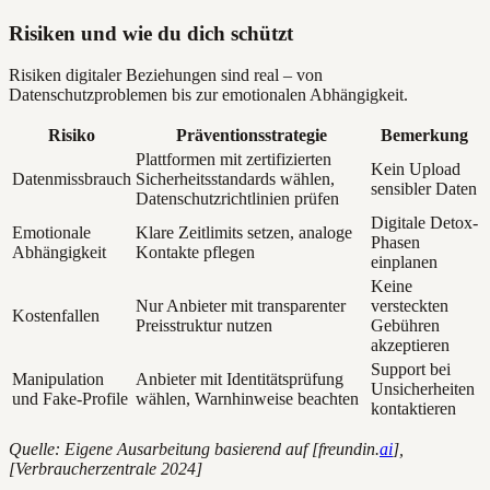
Risiken und wie du dich schützt
Risiken digitaler Beziehungen sind real – von
Datenschutzproblemen bis zur emotionalen Abhängigkeit.
Risiko
Präventionsstrategie
Bemerkung
Plattformen mit zertifizierten
Kein Upload
Datenmissbrauch
Sicherheitsstandards wählen,
sensibler Daten
Datenschutzrichtlinien prüfen
Digitale Detox-
Emotionale
Klare Zeitlimits setzen, analoge
Phasen
Abhängigkeit
Kontakte pflegen
einplanen
Keine
Nur Anbieter mit transparenter
versteckten
Kostenfallen
Preisstruktur nutzen
Gebühren
akzeptieren
Support bei
Manipulation
Anbieter mit Identitätsprüfung
Unsicherheiten
und Fake-Profile
wählen, Warnhinweise beachten
kontaktieren
Quelle: Eigene Ausarbeitung basierend auf [freundin.
ai
],
[Verbraucherzentrale 2024]