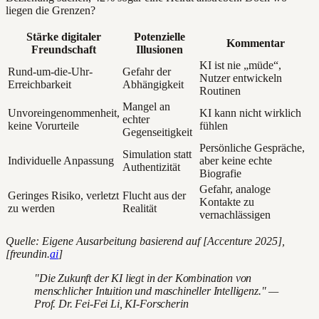
liegen die Grenzen?
Stärke digitaler
Potenzielle
Kommentar
Freundschaft
Illusionen
KI ist nie „müde“,
Rund-um-die-Uhr-
Gefahr der
Nutzer entwickeln
Erreichbarkeit
Abhängigkeit
Routinen
Mangel an
Unvoreingenommenheit,
KI kann nicht wirklich
echter
keine Vorurteile
fühlen
Gegenseitigkeit
Persönliche Gespräche,
Simulation statt
Individuelle Anpassung
aber keine echte
Authentizität
Biografie
Gefahr, analoge
Geringes Risiko, verletzt
Flucht aus der
Kontakte zu
zu werden
Realität
vernachlässigen
Quelle: Eigene Ausarbeitung basierend auf [Accenture 2025],
[freundin.
ai
]
"Die Zukunft der KI liegt in der Kombination von
menschlicher Intuition und maschineller Intelligenz." —
Prof. Dr. Fei-Fei Li, KI-Forscherin