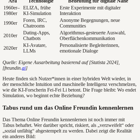
Ära
Technologie
Bedeutung für digitale Nähe
1960er–
ELIZA, frühe
Erste Experimente mit digitaler
1980er
KI-Simulation
Interaktion
Foren, IRC,
Anonyme Begegnungen, neue
1990er
Chatrooms
Communities
Dating-Apps,
Algorithmus-gesteuerte Auswahl,
2010er
Chatbots
Oberflächenkommunikation
KI-Avatare,
Personalisierte Begleiterinnen,
2020er
LLMs
emotionale Dialoge
Quelle: Eigene Ausarbeitung basierend auf [Statista 2024],
[freundin.
ai
]
Heute finden sich Nutzer*innen in einer hybriden Welt wieder, in
der menschliche Intuition und maschinelle Intelligenz verschmelzen,
wie die KI-Forscherin Fei-Fei Li betont. Die Frage bleibt: Wo endet
Simulation, wo beginnt echte Beziehung?
Tabus rund um das Online Freundin kennenlernen
Das Thema Online Freundin kennenlernen ist noch immer mit
Tabus behaftet. Wer darüber spricht, riskiert, als „verzweifelt“ oder
„sozial unfähig“ abgestempelt zu werden. Dabei zeigt die Realität
ein anderes Bild: