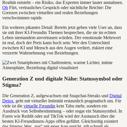
Realität entsteht – ein Risiko, das Experten immer lauter anmahnen.
Ob
Flirt, vertrauliches Gespräch oder nächtliche Beichte: Die
Grenzen zwischen virtuellen und realen Beziehungen
verschwimmen rapide.
Ein weiteres pikantes Detail: Bereits jetzt geben viele User an, dass
sie mit ihrer KI-Freundin Themen besprechen, die sie im echten
Leben niemandem anvertrauen würden. Der emotionale Mehrwert
ist real, doch der Preis kann hoch sein: Wer den Unterschied
zwischen KI und Mensch aus den Augen verliert, riskiert eine
verzerrte Wahrnehmung von Beziehungen.
Generation Z und digitale Nähe: Statussymbol oder
Stigma?
Die Generation Z, aufgewachsen mit Snapchat-Streaks und
Digital
Detox
, geht mit virtueller Intimität erstaunlich pragmatisch um. Für
viele ist die
virtuelle Freundin
kein Tabu mehr, sondern ein
Ausdruck von Selbstbestimmung – oder sogar ein Statussymbol. In
Foren wie Reddit oder auf TikTok wird der Austausch über die
besten KI-Freundinnen-Apps offen geführt. Gleichzeitig existiert
das Stigma: Wer „nur“ mit einer App spricht, gilt schnell als