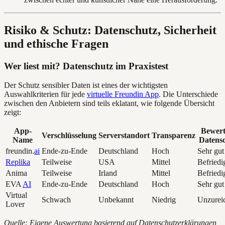
Risiko & Schutz: Datenschutz, Sicherheit
und ethische Fragen
Wer liest mit? Datenschutz im Praxistest
Der Schutz sensibler Daten ist eines der wichtigsten
Auswahlkriterien für jede
virtuelle Freundin App
. Die Unterschiede
zwischen den Anbietern sind teils eklatant, wie folgende Übersicht
zeigt:
App-
Bewer
Verschlüsselung
Serverstandort
Transparenz
Name
Datens
freundin.
ai
Ende-zu-Ende
Deutschland
Hoch
Sehr gut
Replika
Teilweise
USA
Mittel
Befriedi
Anima
Teilweise
Irland
Mittel
Befriedi
EVA
AI
Ende-zu-Ende
Deutschland
Hoch
Sehr gut
Virtual
Schwach
Unbekannt
Niedrig
Unzurei
Lover
Quelle: Eigene Auswertung basierend auf Datenschutzerklärungen