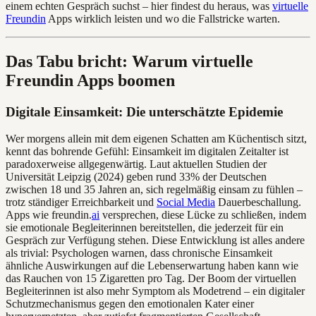
einem echten Gespräch suchst – hier findest du heraus, was
virtuelle
Freundin
Apps wirklich leisten und wo die Fallstricke warten.
Das Tabu bricht: Warum virtuelle
Freundin Apps boomen
Digitale Einsamkeit: Die unterschätzte Epidemie
Wer morgens allein mit dem eigenen Schatten am Küchentisch sitzt,
kennt das bohrende Gefühl: Einsamkeit im digitalen Zeitalter ist
paradoxerweise allgegenwärtig. Laut aktuellen Studien der
Universität Leipzig (2024) geben rund 33% der Deutschen
zwischen 18 und 35 Jahren an, sich regelmäßig einsam zu fühlen –
trotz ständiger Erreichbarkeit und
Social Media
Dauerbeschallung.
Apps wie freundin.
ai
versprechen, diese Lücke zu schließen, indem
sie emotionale Begleiterinnen bereitstellen, die jederzeit für ein
Gespräch zur Verfügung stehen. Diese Entwicklung ist alles andere
als trivial: Psychologen warnen, dass chronische Einsamkeit
ähnliche Auswirkungen auf die Lebenserwartung haben kann wie
das Rauchen von 15 Zigaretten pro Tag. Der Boom der virtuellen
Begleiterinnen ist also mehr Symptom als Modetrend – ein digitaler
Schutzmechanismus gegen den emotionalen Kater einer