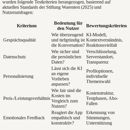
wurden folgende Testkriterien herangezogen, basierend auf
aktuellen Standards der Stiftung Warentest (2025) und
Nutzerumfragen:
Bedeutung für
Kriterium
Bewertungskriterien
den Nutzer
Wie überzeugend
KI-Modell,
Gesprächsqualität
und tiefgründig ist
Kontextverständnis,
die Konversation?
Reaktionsvielfalt
Wie sicher sind
Verschlüsselung,
Datenschutz
die persönlichen
Serverstandort,
Daten?
Transparenz
Lässt sich die KI
Profiloptionen,
an eigene
Personalisierung
individuelle
Vorlieben
Themenwahl
anpassen?
Wie fair sind die
Kostenstruktur,
Kosten im
Preis-/Leistungsverhältnis
Testphasen, Abo-
Vergleich zum
Fallen
Nutzen?
Reagiert die App
Erkennung von
Emotionales Feedback
empathisch und
Stimmungen,
konstruktiv?
Unterstützung