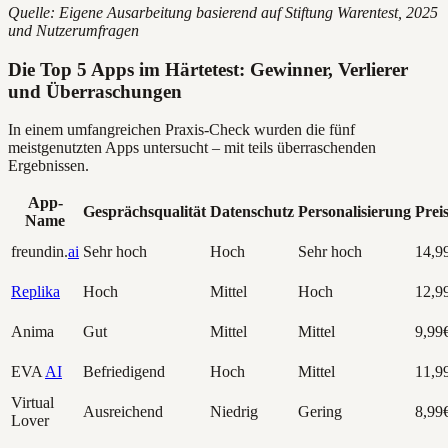
Quelle: Eigene Ausarbeitung basierend auf Stiftung Warentest, 2025
und Nutzerumfragen
Die Top 5 Apps im Härtetest: Gewinner, Verlierer
und Überraschungen
In einem umfangreichen Praxis-Check wurden die fünf
meistgenutzten Apps untersucht – mit teils überraschenden
Ergebnissen.
App-
Gesprächsqualität
Datenschutz
Personalisierung
Prei
Name
freundin.
ai
Sehr hoch
Hoch
Sehr hoch
14,9
Replika
Hoch
Mittel
Hoch
12,9
Anima
Gut
Mittel
Mittel
9,99
EVA
AI
Befriedigend
Hoch
Mittel
11,9
Virtual
Ausreichend
Niedrig
Gering
8,99
Lover