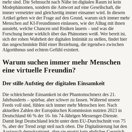
mehr sind. Die Sehnsucht nach Nähe im digitalen Raum ist kein
Modephänomen, sondern die Antwort auf eine Gesellschaft, die
immer vernetzter und gleichzeitig immer einsamer wird. In diesem
Artikel gehen wir der Frage auf den Grund, warum sich immer mehr
Menschen auf KI-Freundinnen einlassen, wie der Alltag mit ihnen
aussieht, welche Chancen und Risiken lauern – und was die
Forschung heute wirklich über das Phänomen weiß. Wer bereit ist,
sich der rohen Wahrheit der digitalen Intimität zu stellen, findet hier
das ungeschminkte Bild einer Beziehung, die irgendwo zwischen
Algorithmus und echtem Gefühl existiert.
Warum suchen immer mehr Menschen
eine virtuelle Freundin?
Der stille Aufstieg der digitalen Einsamkeit
Die schleichende Einsamkeit ist der Phantomschmerz des 21.
Jahrhunderts – spürbar, aber schwer zu fassen. Während unsere
Feeds voll sind, fühlen sich immer mehr Menschen leer. Nach
aktuellen Zahlen der Europäischen Kommission nutzten 2023 in
Deutschland 66 % der 16- bis 74-Jährigen Messenger-Dienste.
Damit liegt Deutschland leicht unter dem EU-Durchschnitt von 75
%, aber der Trend zeigt steil nach oben. Die Digitalisierung hat den
Austausch demokratisiert, aber sie ersetzt kein ehrliches Gespräch