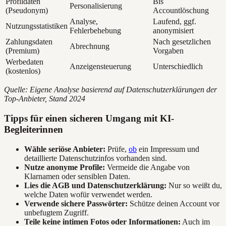
Profildaten
Bis
Personalisierung
(Pseudonym)
Accountlöschung
Analyse,
Laufend, ggf.
Nutzungsstatistiken
Fehlerbehebung
anonymisiert
Zahlungsdaten
Nach gesetzlichen
Abrechnung
(Premium)
Vorgaben
Werbedaten
Anzeigensteuerung
Unterschiedlich
(kostenlos)
Quelle: Eigene Analyse basierend auf Datenschutzerklärungen der
Top-Anbieter, Stand 2024
Tipps für einen sicheren Umgang mit KI-
Begleiterinnen
Wähle seriöse Anbieter:
Prüfe,
ob
ein Impressum und
detaillierte Datenschutzinfos vorhanden sind.
Nutze anonyme Profile:
Vermeide die Angabe von
Klarnamen oder sensiblen Daten.
Lies die AGB und Datenschutzerklärung:
Nur so weißt du,
welche Daten wofür verwendet werden.
Verwende sichere Passwörter:
Schütze deinen Account vor
unbefugtem Zugriff.
Teile keine intimen Fotos oder Informationen:
Auch im