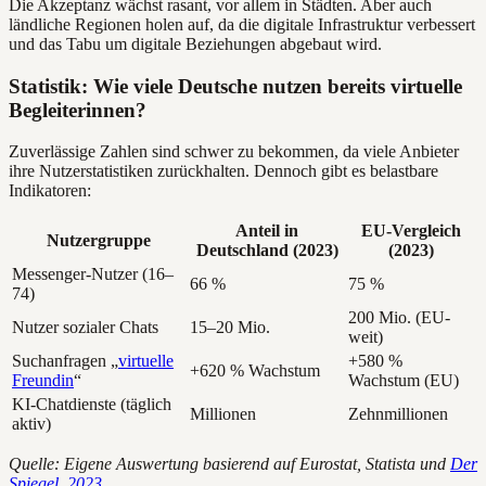
Die Akzeptanz wächst rasant, vor allem in Städten. Aber auch
ländliche Regionen holen auf, da die digitale Infrastruktur verbessert
und das Tabu um digitale Beziehungen abgebaut wird.
Statistik: Wie viele Deutsche nutzen bereits virtuelle
Begleiterinnen?
Zuverlässige Zahlen sind schwer zu bekommen, da viele Anbieter
ihre Nutzerstatistiken zurückhalten. Dennoch gibt es belastbare
Indikatoren:
Anteil in
EU-Vergleich
Nutzergruppe
Deutschland (2023)
(2023)
Messenger-Nutzer (16–
66 %
75 %
74)
200 Mio. (EU-
Nutzer sozialer Chats
15–20 Mio.
weit)
Suchanfragen „
virtuelle
+580 %
+620 % Wachstum
Freundin
“
Wachstum (EU)
KI-Chatdienste (täglich
Millionen
Zehnmillionen
aktiv)
Quelle: Eigene Auswertung basierend auf Eurostat, Statista und
Der
Spiegel, 2023