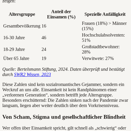
zeigen:
Anteil der
Altersgruppe
Spezielle Anfälligkeit
Einsamen (%)
Frauen (18%) > Männer
Gesamtbevölkerung
16
(15%)
Hochschulabsolventen:
16-30 Jahre
46
51%
Großstadtbewohner:
18-29 Jahre
24
28%
Über 65 Jahre
19
Verwitwete: 27%
Quelle: Bertelsmann Stiftung, 2024. Daten überprüft und bestätigt
durch
SWR2 Wissen, 2023
Diese Zahlen sind kein sozialromantisches Gejammer, sondern ein
Weckruf an uns alle. Einsamkeit ist kein Randphänomen einer
„verlorenen Generation“, sondern betrifft jede Altersgruppe.
Besonders erschütternd: Die Zahlen sinken nach der Pandemie zwar
langsam, liegen aber weiter deutlich über dem Vorkrisenniveau.
Von Scham, Stigma und gesellschaftlicher Blindheit
Wer offen über Einsamkeit spricht, gilt schnell als „schwierig“ oder