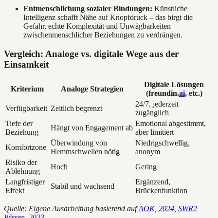
Entmenschlichung sozialer Bindungen:
Künstliche
Intelligenz schafft Nähe auf Knopfdruck – das birgt die
Gefahr, echte Komplexität und Unwägbarkeiten
zwischenmenschlicher Beziehungen zu verdrängen.
Vergleich: Analoge vs. digitale Wege aus der
Einsamkeit
Digitale Lösungen
Kriterium
Analoge Strategien
(freundin.
ai
, etc.)
24/7, jederzeit
Verfügbarkeit
Zeitlich begrenzt
zugänglich
Tiefe der
Emotional abgestimmt,
Hängt von Engagement ab
Beziehung
aber limitiert
Überwindung von
Niedrigschwellig,
Komfortzone
Hemmschwellen nötig
anonym
Risiko der
Hoch
Gering
Ablehnung
Langfristiger
Ergänzend,
Stabil und wachsend
Effekt
Brückenfunktion
Quelle: Eigene Ausarbeitung basierend auf
AOK, 2024
,
SWR2
Wissen, 2023