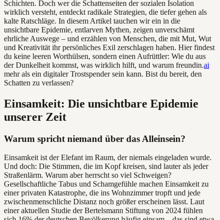
Schichten. Doch wer die Schattenseiten der sozialen Isolation
wirklich versteht, entdeckt radikale Strategien, die tiefer gehen als
kalte Ratschläge. In diesem Artikel tauchen wir ein in die
unsichtbare Epidemie, entlarven Mythen, zeigen unverschämt
ehrliche Auswege – und erzählen von Menschen, die mit Mut, Wut
und Kreativität ihr persönliches Exil zerschlagen haben. Hier findest
du keine leeren Worthülsen, sondern einen Aufrüttler: Wie du aus
der Dunkelheit kommst, was wirklich hilft, und warum freundin.
ai
mehr als ein digitaler Trostspender sein kann. Bist du bereit, den
Schatten zu verlassen?
Einsamkeit: Die unsichtbare Epidemie
unserer Zeit
Warum spricht niemand über das Alleinsein?
Einsamkeit ist der Elefant im Raum, der niemals eingeladen wurde.
Und doch: Die Stimmen, die im Kopf kreisen, sind lauter als jeder
Straßenlärm. Warum aber herrscht so viel Schweigen?
Gesellschaftliche Tabus und Schamgefühle machen Einsamkeit zu
einer privaten Katastrophe, die ins Wohnzimmer tropft und jede
zwischenmenschliche Distanz noch größer erscheinen lässt. Laut
einer aktuellen Studie der Bertelsmann Stiftung von 2024 fühlen
sich 16% der deutschen Bevölkerung häufig einsam – das sind etwa