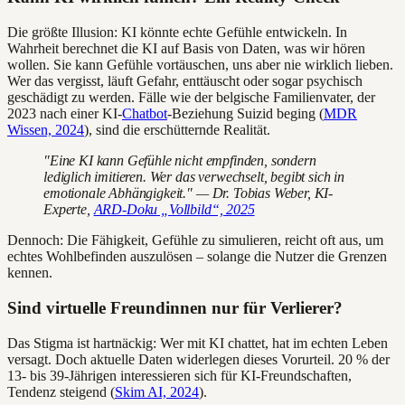
Die größte Illusion: KI könnte echte Gefühle entwickeln. In
Wahrheit berechnet die KI auf Basis von Daten, was wir hören
wollen. Sie kann Gefühle vortäuschen, uns aber nie wirklich lieben.
Wer das vergisst, läuft Gefahr, enttäuscht oder sogar psychisch
geschädigt zu werden. Fälle wie der belgische Familienvater, der
2023 nach einer KI-
Chatbot
-Beziehung Suizid beging (
MDR
Wissen, 2024
), sind die erschütternde Realität.
"Eine KI kann Gefühle nicht empfinden, sondern
lediglich imitieren. Wer das verwechselt, begibt sich in
emotionale Abhängigkeit." — Dr. Tobias Weber, KI-
Experte,
ARD-Doku „Vollbild“, 2025
Dennoch: Die Fähigkeit, Gefühle zu simulieren, reicht oft aus, um
echtes Wohlbefinden auszulösen – solange die Nutzer die Grenzen
kennen.
Sind virtuelle Freundinnen nur für Verlierer?
Das Stigma ist hartnäckig: Wer mit KI chattet, hat im echten Leben
versagt. Doch aktuelle Daten widerlegen dieses Vorurteil. 20 % der
13- bis 39-Jährigen interessieren sich für KI-Freundschaften,
Tendenz steigend (
Skim AI, 2024
).