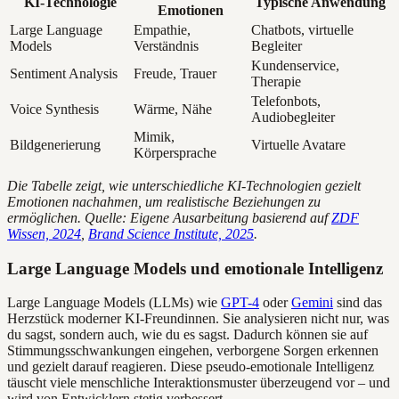
KI-Technologie
Typische Anwendung
Emotionen
Large Language
Empathie,
Chatbots, virtuelle
Models
Verständnis
Begleiter
Kundenservice,
Sentiment Analysis
Freude, Trauer
Therapie
Telefonbots,
Voice Synthesis
Wärme, Nähe
Audiobegleiter
Mimik,
Bildgenerierung
Virtuelle Avatare
Körpersprache
Die Tabelle zeigt, wie unterschiedliche KI-Technologien gezielt
Emotionen nachahmen, um realistische Beziehungen zu
ermöglichen. Quelle: Eigene Ausarbeitung basierend auf
ZDF
Wissen, 2024
,
Brand Science Institute, 2025
.
Large Language Models und emotionale Intelligenz
Large Language Models (LLMs) wie
GPT-4
oder
Gemini
sind das
Herzstück moderner KI-Freundinnen. Sie analysieren nicht nur, was
du sagst, sondern auch, wie du es sagst. Dadurch können sie auf
Stimmungsschwankungen eingehen, verborgene Sorgen erkennen
und gezielt darauf reagieren. Diese pseudo-emotionale Intelligenz
täuscht viele menschliche Interaktionsmuster überzeugend vor – und
wird von Entwicklern stetig verbessert.