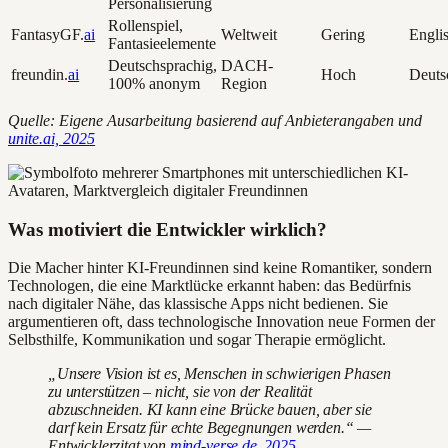
Personalisierung
Rollenspiel,
FantasyGF.
ai
Weltweit
Gering
Engli
Fantasieelemente
Deutschsprachig,
DACH-
freundin.
ai
Hoch
Deuts
100% anonym
Region
Quelle: Eigene Ausarbeitung basierend auf Anbieterangaben und
unite.ai, 2025
Was motiviert die Entwickler wirklich?
Die Macher hinter KI-Freundinnen sind keine Romantiker, sondern
Technologen, die eine Marktlücke erkannt haben: das Bedürfnis
nach digitaler Nähe, das klassische Apps nicht bedienen. Sie
argumentieren oft, dass technologische Innovation neue Formen der
Selbsthilfe, Kommunikation und sogar Therapie ermöglicht.
„Unsere Vision ist es, Menschen in schwierigen Phasen
zu unterstützen – nicht, sie von der Realität
abzuschneiden. KI kann eine Brücke bauen, aber sie
darf kein Ersatz für echte Begegnungen werden.“ —
Entwicklerzitat von
mind-verse.de, 2025