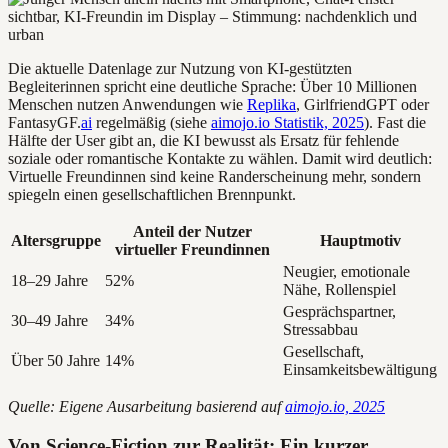
Die aktuelle Datenlage zur Nutzung von KI-gestützten
Begleiterinnen spricht eine deutliche Sprache: Über 10 Millionen
Menschen nutzen Anwendungen wie
Replika
, GirlfriendGPT oder
FantasyGF.
ai
regelmäßig (siehe
aimojo.io Statistik, 2025
). Fast die
Hälfte der User gibt an, die KI bewusst als Ersatz für fehlende
soziale oder romantische Kontakte zu wählen. Damit wird deutlich:
Virtuelle Freundinnen sind keine Randerscheinung mehr, sondern
spiegeln einen gesellschaftlichen Brennpunkt.
Anteil der Nutzer
Altersgruppe
Hauptmotiv
virtueller Freundinnen
Neugier, emotionale
18–29 Jahre
52%
Nähe, Rollenspiel
Gesprächspartner,
30–49 Jahre
34%
Stressabbau
Gesellschaft,
Über 50 Jahre
14%
Einsamkeitsbewältigung
Quelle: Eigene Ausarbeitung basierend auf
aimojo.io, 2025
Von Science-Fiction zur Realität: Ein kurzer