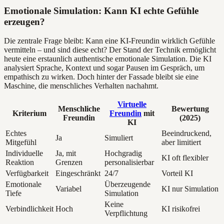
Emotionale Simulation: Kann KI echte Gefühle
erzeugen?
Die zentrale Frage bleibt: Kann eine KI-Freundin wirklich Gefühle
vermitteln – und sind diese echt? Der Stand der Technik ermöglicht
heute eine erstaunlich authentische emotionale Simulation. Die KI
analysiert Sprache, Kontext und sogar Pausen im Gespräch, um
empathisch zu wirken. Doch hinter der Fassade bleibt sie eine
Maschine, die menschliches Verhalten nachahmt.
Virtuelle
Menschliche
Bewertung
Kriterium
Freundin
mit
Freundin
(2025)
KI
Echtes
Beeindruckend,
Ja
Simuliert
Mitgefühl
aber limitiert
Individuelle
Ja, mit
Hochgradig
KI oft flexibler
Reaktion
Grenzen
personalisierbar
Verfügbarkeit
Eingeschränkt
24/7
Vorteil KI
Emotionale
Überzeugende
Variabel
KI nur Simulation
Tiefe
Simulation
Keine
Verbindlichkeit
Hoch
KI risikofrei
Verpflichtung