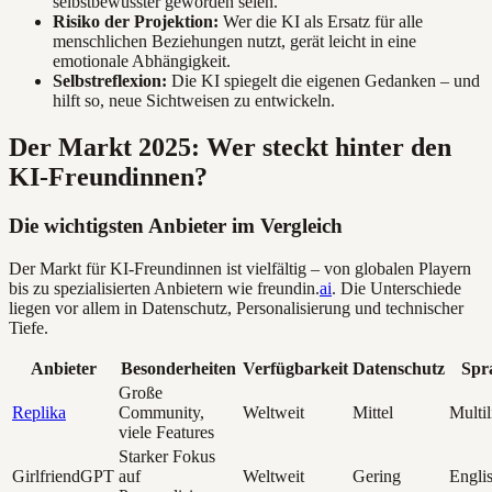
selbstbewusster geworden seien.
Risiko der Projektion:
Wer die KI als Ersatz für alle
menschlichen Beziehungen nutzt, gerät leicht in eine
emotionale Abhängigkeit.
Selbstreflexion:
Die KI spiegelt die eigenen Gedanken – und
hilft so, neue Sichtweisen zu entwickeln.
Der Markt 2025: Wer steckt hinter den
KI-Freundinnen?
Die wichtigsten Anbieter im Vergleich
Der Markt für KI-Freundinnen ist vielfältig – von globalen Playern
bis zu spezialisierten Anbietern wie freundin.
ai
. Die Unterschiede
liegen vor allem in Datenschutz, Personalisierung und technischer
Tiefe.
Anbieter
Besonderheiten
Verfügbarkeit
Datenschutz
Spr
Große
Replika
Community,
Weltweit
Mittel
Multil
viele Features
Starker Fokus
GirlfriendGPT
auf
Weltweit
Gering
Engli