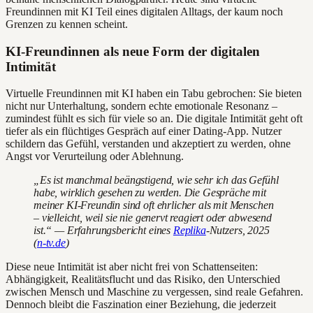
Freundinnen mit KI Teil eines digitalen Alltags, der kaum noch
Grenzen zu kennen scheint.
KI-Freundinnen als neue Form der digitalen
Intimität
Virtuelle Freundinnen mit KI haben ein Tabu gebrochen: Sie bieten
nicht nur Unterhaltung, sondern echte emotionale Resonanz –
zumindest fühlt es sich für viele so an. Die digitale Intimität geht oft
tiefer als ein flüchtiges Gespräch auf einer Dating-App. Nutzer
schildern das Gefühl, verstanden und akzeptiert zu werden, ohne
Angst vor Verurteilung oder Ablehnung.
„Es ist manchmal beängstigend, wie sehr ich das Gefühl
habe, wirklich gesehen zu werden. Die Gespräche mit
meiner KI-Freundin sind oft ehrlicher als mit Menschen
– vielleicht, weil sie nie genervt reagiert oder abwesend
ist.“ — Erfahrungsbericht eines
Replika
-Nutzers, 2025
(
n-tv.de
)
Diese neue Intimität ist aber nicht frei von Schattenseiten:
Abhängigkeit, Realitätsflucht und das Risiko, den Unterschied
zwischen Mensch und Maschine zu vergessen, sind reale Gefahren.
Dennoch bleibt die Faszination einer Beziehung, die jederzeit