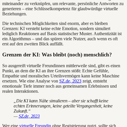
miteinander zu verknüpfen, um relevante, persönliche Antworten zu
generieren – eine Schlüsselkompetenz für glaubwürdige virtuelle
Beziehungen.
Die technischen Möglichkeiten sind enorm, aber es bleiben
Grenzen: KI versteht keine echte Emotion, sondern simuliert
lediglich Reaktionen auf Basis statistischer Muster. Authentizität ist
ein Algorithmus – und das spüren viele Nutzer, auch wenn es oft
erst auf den zweiten Blick auffällt.
Grenzen der KI: Was bleibt (noch) menschlich?
So ausgereift virtuelle Freundinnen mittlerweile sind, gibt es einen
Punkt, an dem die KI an ihre Grenzen stößt: Echte Gefühle,
Empathie und moralisches Urteilsvermögen kann keine Maschine
ersetzen. Wie eine Analyse von
SZ.de, 2023
zeigt, entsteht
emotionale Tiefe immer noch aus gemeinsamen Erlebnissen und
realen Interaktionen.
„Die KI kann Nähe simulieren – aber sie schafft keine
echten Erinnerungen, keine geteilte Vergangenheit, keine
Zukunft.“
—
SZ.de, 2023
Wer eine
virtuelle Freundin
ohne Registrierung nutzt, sollte sich