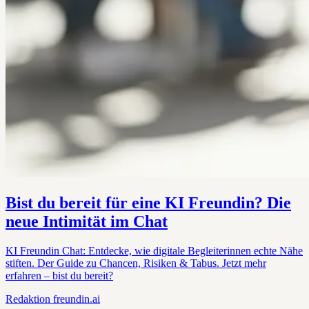
Bist du bereit für eine KI Freundin? Die
neue Intimität im Chat
KI Freundin Chat: Entdecke, wie digitale Begleiterinnen echte Nähe
stiften. Der Guide zu Chancen, Risiken & Tabus. Jetzt mehr
erfahren – bist du bereit?
Redaktion
freundin.ai