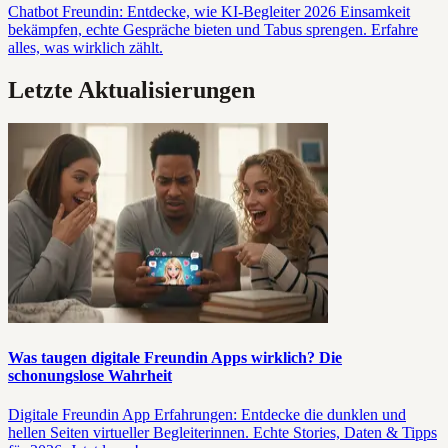
Chatbot Freundin: Entdecke, wie KI-Begleiter 2026 Einsamkeit
bekämpfen, echte Gespräche bieten und Tabus sprengen. Erfahre
alles, was wirklich zählt.
Letzte Aktualisierungen
Was taugen digitale Freundin Apps wirklich? Die
schonungslose Wahrheit
Digitale Freundin App Erfahrungen: Entdecke die dunklen und
hellen Seiten virtueller Begleiterinnen. Echte Stories, Daten & Tipps