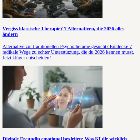
Vergiss klassische Therapie? 7 Alternativen, die 2026 alles
ändern
Alternative zur traditionellen Psychotherapie gesucht? Entdecke 7
radikale Wege zu echter Unterstützung, die du 2026 kennen musst.
Jetzt klüger entscheiden!
Digitale Freundin emotional begleiten: Was KI dir wirklich