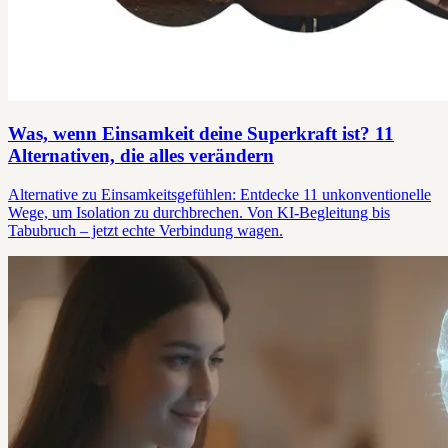
Was, wenn Einsamkeit deine Superkraft ist? 11
Alternativen, die alles verändern
Alternative zu Einsamkeitsgefühlen: Entdecke 11 unkonventionelle
Wege, um Isolation zu durchbrechen. Von KI-Begleitung bis
Tabubruch – jetzt echte Verbindung wagen.