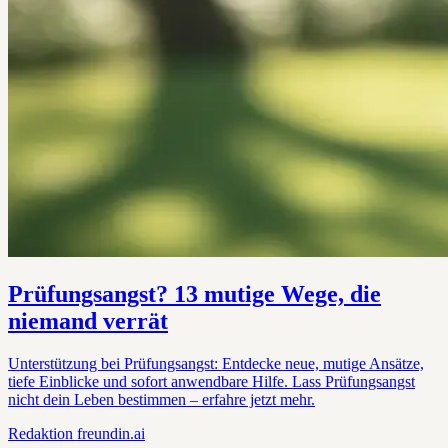
Prüfungsangst? 13 mutige Wege, die
niemand verrät
Unterstützung bei Prüfungsangst: Entdecke neue, mutige Ansätze,
tiefe Einblicke und sofort anwendbare Hilfe. Lass Prüfungsangst
nicht dein Leben bestimmen – erfahre jetzt mehr.
Redaktion
freundin.ai